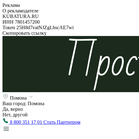
Реклама
О рекламодателе
KUBATURA.RU
ИНН 7801457200
Токен 25H8d7vatNJZgLhscAE7wi
Скопировать ссылку
Помона
Ваш город:
Помона
Да, верно
Нет, другой
8 800 351 17 01
Стать Партнером