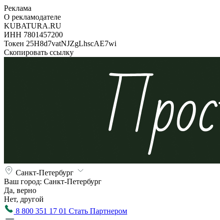
Реклама
О рекламодателе
KUBATURA.RU
ИНН 7801457200
Токен 25H8d7vatNJZgLhscAE7wi
Скопировать ссылку
Санкт-Петербург
Ваш город:
Санкт-Петербург
Да, верно
Нет, другой
8 800 351 17 01
Стать Партнером