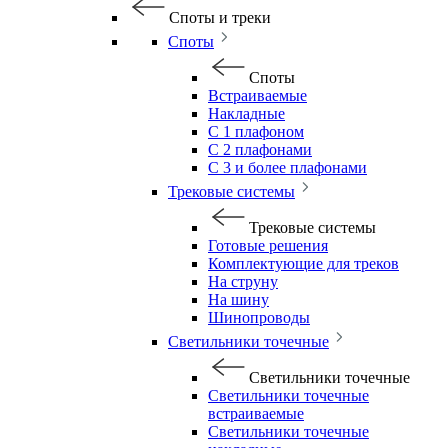
Споты и треки
Споты
Споты
Встраиваемые
Накладные
С 1 плафоном
С 2 плафонами
С 3 и более плафонами
Трековые системы
Трековые системы
Готовые решения
Комплектующие для треков
На струну
На шину
Шинопроводы
Светильники точечные
Светильники точечные
Светильники точечные
встраиваемые
Светильники точечные