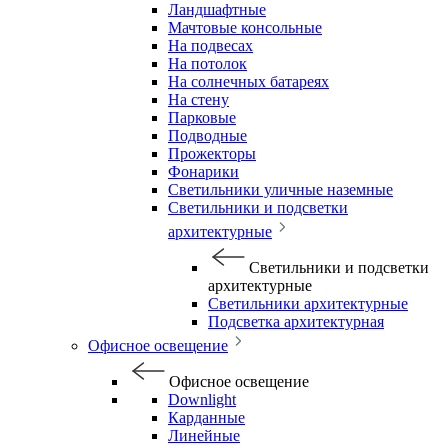
Ландшафтные
Мачтовые консольные
На подвесах
На потолок
На солнечных батареях
На стену
Парковые
Подводные
Прожекторы
Фонарики
Светильники уличные наземные
Светильники и подсветки
архитектурные
Светильники и подсветки
архитектурные
Светильники архитектурные
Подсветка архитектурная
Офисное освещение
Офисное освещение
Downlight
Карданные
Линейные