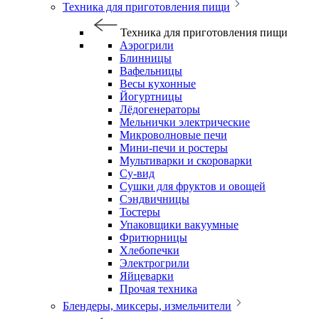
Техника для приготовления пищи
Техника для приготовления пищи
Аэрогрили
Блинницы
Вафельницы
Весы кухонные
Йогуртницы
Лёдогенераторы
Мельнички электрические
Микроволновые печи
Мини-печи и ростеры
Мультиварки и скороварки
Су-вид
Сушки для фруктов и овощей
Сэндвичницы
Тостеры
Упаковщики вакуумные
Фритюрницы
Хлебопечки
Электрогрили
Яйцеварки
Прочая техника
Блендеры, миксеры, измельчители