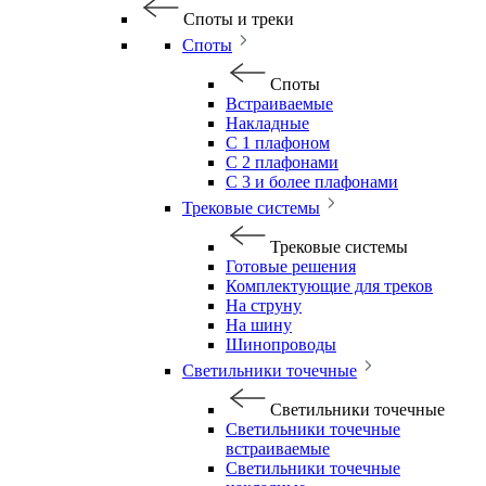
Споты и треки
Споты
Споты
Встраиваемые
Накладные
С 1 плафоном
С 2 плафонами
С 3 и более плафонами
Трековые системы
Трековые системы
Готовые решения
Комплектующие для треков
На струну
На шину
Шинопроводы
Светильники точечные
Светильники точечные
Светильники точечные
встраиваемые
Светильники точечные