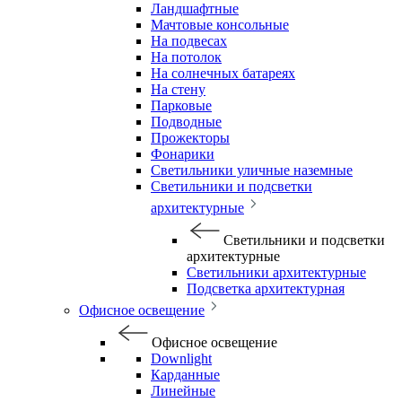
Ландшафтные
Мачтовые консольные
На подвесах
На потолок
На солнечных батареях
На стену
Парковые
Подводные
Прожекторы
Фонарики
Светильники уличные наземные
Светильники и подсветки
архитектурные
Светильники и подсветки
архитектурные
Светильники архитектурные
Подсветка архитектурная
Офисное освещение
Офисное освещение
Downlight
Карданные
Линейные