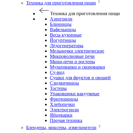
Техника для приготовления пищи
Техника для приготовления пищи
Аэрогрили
Блинницы
Вафельницы
Весы кухонные
Йогуртницы
Лёдогенераторы
Мельнички электрические
Микроволновые печи
Мини-печи и ростеры
Мультиварки и скороварки
Су-вид
Сушки для фруктов и овощей
Сэндвичницы
Тостеры
Упаковщики вакуумные
Фритюрницы
Хлебопечки
Электрогрили
Яйцеварки
Прочая техника
Блендеры, миксеры, измельчители