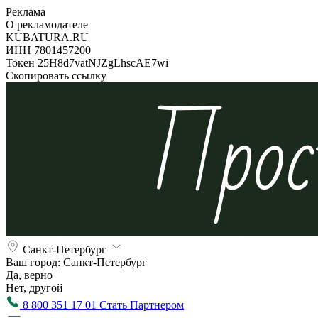
Реклама
О рекламодателе
KUBATURA.RU
ИНН 7801457200
Токен 25H8d7vatNJZgLhscAE7wi
Скопировать ссылку
Санкт-Петербург
Ваш город:
Санкт-Петербург
Да, верно
Нет, другой
8 800 351 17 01
Стать Партнером