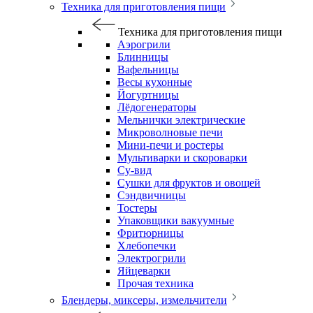
Техника для приготовления пищи
Техника для приготовления пищи
Аэрогрили
Блинницы
Вафельницы
Весы кухонные
Йогуртницы
Лёдогенераторы
Мельнички электрические
Микроволновые печи
Мини-печи и ростеры
Мультиварки и скороварки
Су-вид
Сушки для фруктов и овощей
Сэндвичницы
Тостеры
Упаковщики вакуумные
Фритюрницы
Хлебопечки
Электрогрили
Яйцеварки
Прочая техника
Блендеры, миксеры, измельчители