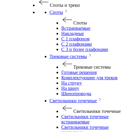
Споты и треки
Споты
Споты
Встраиваемые
Накладные
С 1 плафоном
С 2 плафонами
С 3 и более плафонами
Трековые системы
Трековые системы
Готовые решения
Комплектующие для треков
На струну
На шину
Шинопроводы
Светильники точечные
Светильники точечные
Светильники точечные
встраиваемые
Светильники точечные