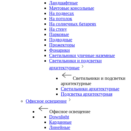
Ландшафтные
Мачтовые консольные
На подвесах
На потолок
На солнечных батареях
На стену
Парковые
Подводные
Прожекторы
Фонарики
Светильники уличные наземные
Светильники и подсветки
архитектурные
Светильники и подсветки
архитектурные
Светильники архитектурные
Подсветка архитектурная
Офисное освещение
Офисное освещение
Downlight
Карданные
Линейные