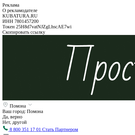
Реклама
О рекламодателе
KUBATURA.RU
ИНН 7801457200
Токен 25H8d7vatNJZgLhscAE7wi
Скопировать ссылку
Помона
Ваш город:
Помона
Да, верно
Нет, другой
8 800 351 17 01
Стать Партнером