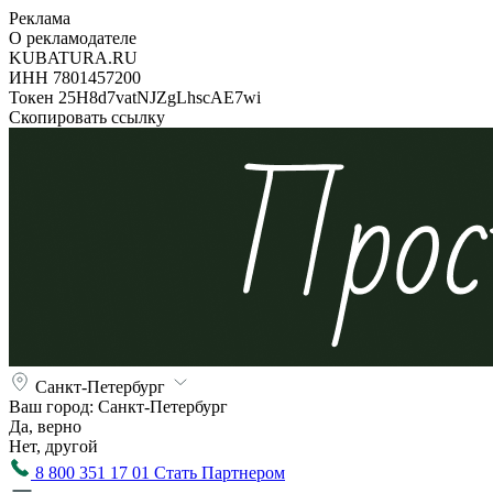
Реклама
О рекламодателе
KUBATURA.RU
ИНН 7801457200
Токен 25H8d7vatNJZgLhscAE7wi
Скопировать ссылку
Санкт-Петербург
Ваш город:
Санкт-Петербург
Да, верно
Нет, другой
8 800 351 17 01
Стать Партнером