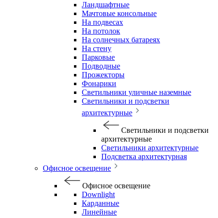
Ландшафтные
Мачтовые консольные
На подвесах
На потолок
На солнечных батареях
На стену
Парковые
Подводные
Прожекторы
Фонарики
Светильники уличные наземные
Светильники и подсветки
архитектурные
Светильники и подсветки
архитектурные
Светильники архитектурные
Подсветка архитектурная
Офисное освещение
Офисное освещение
Downlight
Карданные
Линейные