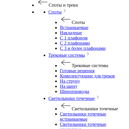
Споты и треки
Споты
Споты
Встраиваемые
Накладные
С 1 плафоном
С 2 плафонами
С 3 и более плафонами
Трековые системы
Трековые системы
Готовые решения
Комплектующие для треков
На струну
На шину
Шинопроводы
Светильники точечные
Светильники точечные
Светильники точечные
встраиваемые
Светильники точечные