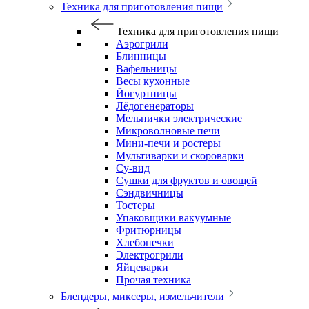
Техника для приготовления пищи
Техника для приготовления пищи
Аэрогрили
Блинницы
Вафельницы
Весы кухонные
Йогуртницы
Лёдогенераторы
Мельнички электрические
Микроволновые печи
Мини-печи и ростеры
Мультиварки и скороварки
Су-вид
Сушки для фруктов и овощей
Сэндвичницы
Тостеры
Упаковщики вакуумные
Фритюрницы
Хлебопечки
Электрогрили
Яйцеварки
Прочая техника
Блендеры, миксеры, измельчители