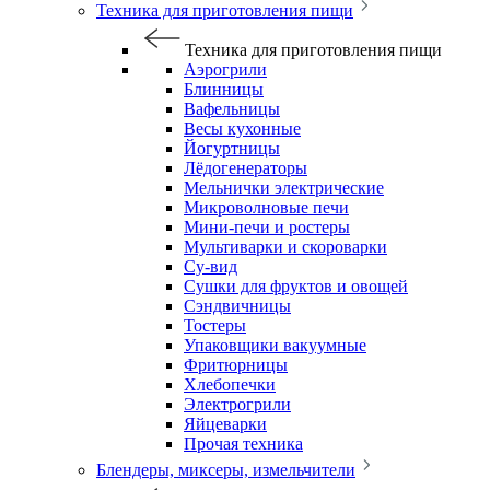
Техника для приготовления пищи
Техника для приготовления пищи
Аэрогрили
Блинницы
Вафельницы
Весы кухонные
Йогуртницы
Лёдогенераторы
Мельнички электрические
Микроволновые печи
Мини-печи и ростеры
Мультиварки и скороварки
Су-вид
Сушки для фруктов и овощей
Сэндвичницы
Тостеры
Упаковщики вакуумные
Фритюрницы
Хлебопечки
Электрогрили
Яйцеварки
Прочая техника
Блендеры, миксеры, измельчители