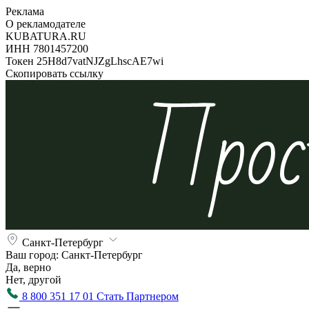
Реклама
О рекламодателе
KUBATURA.RU
ИНН 7801457200
Токен 25H8d7vatNJZgLhscAE7wi
Скопировать ссылку
Санкт-Петербург
Ваш город:
Санкт-Петербург
Да, верно
Нет, другой
8 800 351 17 01
Стать Партнером