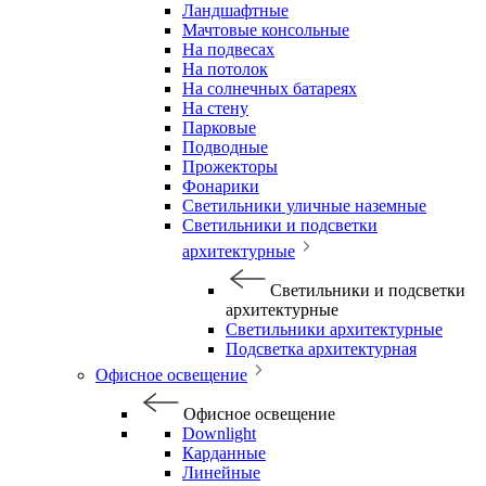
Ландшафтные
Мачтовые консольные
На подвесах
На потолок
На солнечных батареях
На стену
Парковые
Подводные
Прожекторы
Фонарики
Светильники уличные наземные
Светильники и подсветки
архитектурные
Светильники и подсветки
архитектурные
Светильники архитектурные
Подсветка архитектурная
Офисное освещение
Офисное освещение
Downlight
Карданные
Линейные