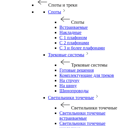
Споты и треки
Споты
Споты
Встраиваемые
Накладные
С 1 плафоном
С 2 плафонами
С 3 и более плафонами
Трековые системы
Трековые системы
Готовые решения
Комплектующие для треков
На струну
На шину
Шинопроводы
Светильники точечные
Светильники точечные
Светильники точечные
встраиваемые
Светильники точечные