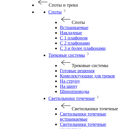
Споты и треки
Споты
Споты
Встраиваемые
Накладные
С 1 плафоном
С 2 плафонами
С 3 и более плафонами
Трековые системы
Трековые системы
Готовые решения
Комплектующие для треков
На струну
На шину
Шинопроводы
Светильники точечные
Светильники точечные
Светильники точечные
встраиваемые
Светильники точечные