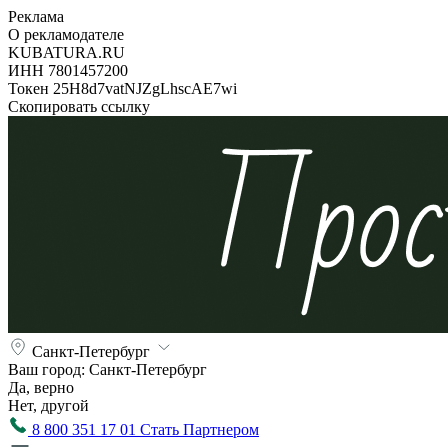
Реклама
О рекламодателе
KUBATURA.RU
ИНН 7801457200
Токен 25H8d7vatNJZgLhscAE7wi
Скопировать ссылку
Санкт-Петербург
Ваш город:
Санкт-Петербург
Да, верно
Нет, другой
8 800 351 17 01
Стать Партнером