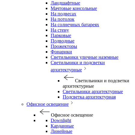
Ландшафтные
Мачтовые консольные
На подвесах
На потолок
На солнечных батареях
На стену
Парковые
Подводные
Прожекторы
Фонарики
Светильники уличные наземные
Светильники и подсветки
архитектурные
Светильники и подсветки
архитектурные
Светильники архитектурные
Подсветка архитектурная
Офисное освещение
Офисное освещение
Downlight
Карданные
Линейные