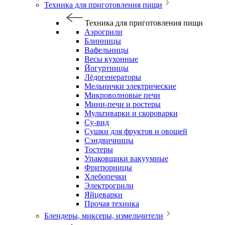
Техника для приготовления пищи
Техника для приготовления пищи
Аэрогрили
Блинницы
Вафельницы
Весы кухонные
Йогуртницы
Лёдогенераторы
Мельнички электрические
Микроволновые печи
Мини-печи и ростеры
Мультиварки и скороварки
Су-вид
Сушки для фруктов и овощей
Сэндвичницы
Тостеры
Упаковщики вакуумные
Фритюрницы
Хлебопечки
Электрогрили
Яйцеварки
Прочая техника
Блендеры, миксеры, измельчители