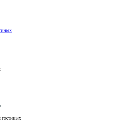
стиных
х
я гостиных