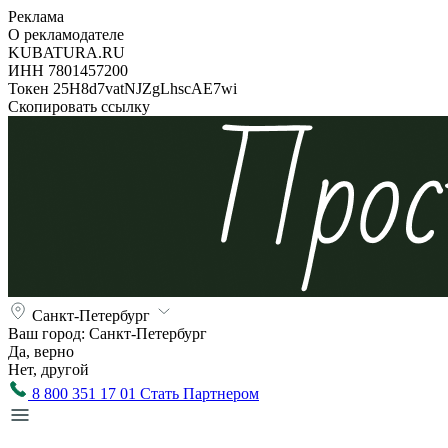
Реклама
О рекламодателе
KUBATURA.RU
ИНН 7801457200
Токен 25H8d7vatNJZgLhscAE7wi
Скопировать ссылку
Санкт-Петербург
Ваш город:
Санкт-Петербург
Да, верно
Нет, другой
8 800 351 17 01
Стать Партнером