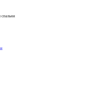
я спальни
ни