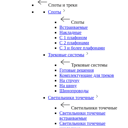
Споты и треки
Споты
Споты
Встраиваемые
Накладные
С 1 плафоном
С 2 плафонами
С 3 и более плафонами
Трековые системы
Трековые системы
Готовые решения
Комплектующие для треков
На струну
На шину
Шинопроводы
Светильники точечные
Светильники точечные
Светильники точечные
встраиваемые
Светильники точечные