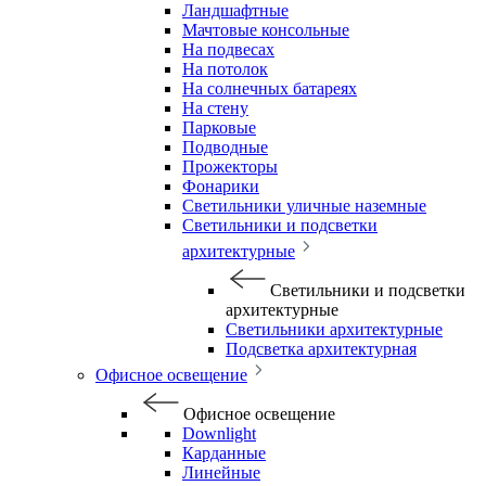
Ландшафтные
Мачтовые консольные
На подвесах
На потолок
На солнечных батареях
На стену
Парковые
Подводные
Прожекторы
Фонарики
Светильники уличные наземные
Светильники и подсветки
архитектурные
Светильники и подсветки
архитектурные
Светильники архитектурные
Подсветка архитектурная
Офисное освещение
Офисное освещение
Downlight
Карданные
Линейные