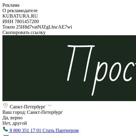
Реклама
О рекламодателе
KUBATURA.RU
ИНН 7801457200
Токен 25H8d7vatNJZgLhscAE7wi
Скопировать ссылку
Санкт-Петербург
Ваш город:
Санкт-Петербург
Да, верно
Нет, другой
8 800 351 17 01
Стать Партнером