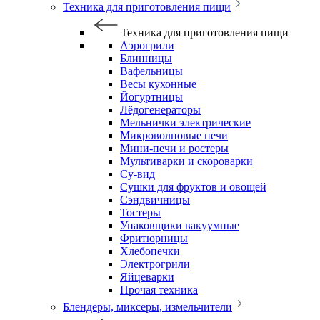
Техника для приготовления пищи
Техника для приготовления пищи
Аэрогрили
Блинницы
Вафельницы
Весы кухонные
Йогуртницы
Лёдогенераторы
Мельнички электрические
Микроволновые печи
Мини-печи и ростеры
Мультиварки и скороварки
Су-вид
Сушки для фруктов и овощей
Сэндвичницы
Тостеры
Упаковщики вакуумные
Фритюрницы
Хлебопечки
Электрогрили
Яйцеварки
Прочая техника
Блендеры, миксеры, измельчители