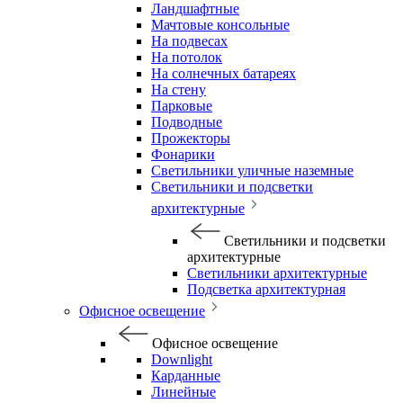
Ландшафтные
Мачтовые консольные
На подвесах
На потолок
На солнечных батареях
На стену
Парковые
Подводные
Прожекторы
Фонарики
Светильники уличные наземные
Светильники и подсветки
архитектурные
Светильники и подсветки
архитектурные
Светильники архитектурные
Подсветка архитектурная
Офисное освещение
Офисное освещение
Downlight
Карданные
Линейные