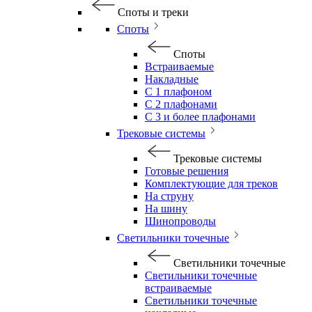
Споты и треки
Споты
Споты
Встраиваемые
Накладные
С 1 плафоном
С 2 плафонами
С 3 и более плафонами
Трековые системы
Трековые системы
Готовые решения
Комплектующие для треков
На струну
На шину
Шинопроводы
Светильники точечные
Светильники точечные
Светильники точечные
встраиваемые
Светильники точечные