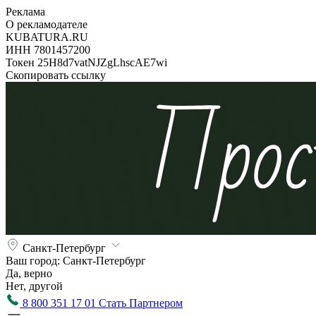
Реклама
О рекламодателе
KUBATURA.RU
ИНН 7801457200
Токен 25H8d7vatNJZgLhscAE7wi
Скопировать ссылку
Санкт-Петербург
Ваш город:
Санкт-Петербург
Да, верно
Нет, другой
8 800 351 17 01
Стать Партнером