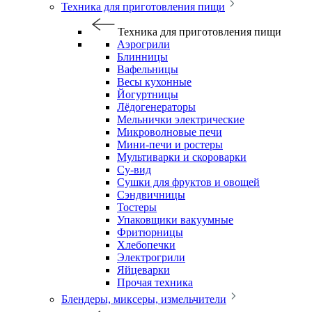
Техника для приготовления пищи
Техника для приготовления пищи
Аэрогрили
Блинницы
Вафельницы
Весы кухонные
Йогуртницы
Лёдогенераторы
Мельнички электрические
Микроволновые печи
Мини-печи и ростеры
Мультиварки и скороварки
Су-вид
Сушки для фруктов и овощей
Сэндвичницы
Тостеры
Упаковщики вакуумные
Фритюрницы
Хлебопечки
Электрогрили
Яйцеварки
Прочая техника
Блендеры, миксеры, измельчители