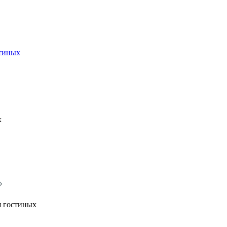
стиных
х
я гостиных