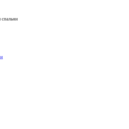
я спальни
ни