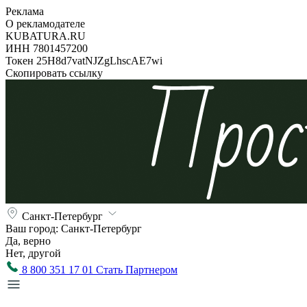
Реклама
О рекламодателе
KUBATURA.RU
ИНН 7801457200
Токен 25H8d7vatNJZgLhscAE7wi
Скопировать ссылку
Санкт-Петербург
Ваш город:
Санкт-Петербург
Да, верно
Нет, другой
8 800 351 17 01
Стать Партнером