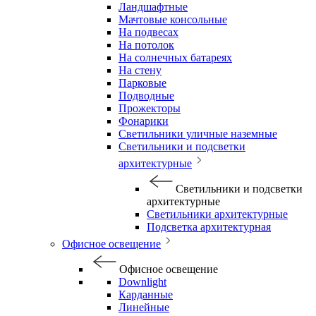
Ландшафтные
Мачтовые консольные
На подвесах
На потолок
На солнечных батареях
На стену
Парковые
Подводные
Прожекторы
Фонарики
Светильники уличные наземные
Светильники и подсветки
архитектурные
Светильники и подсветки
архитектурные
Светильники архитектурные
Подсветка архитектурная
Офисное освещение
Офисное освещение
Downlight
Карданные
Линейные