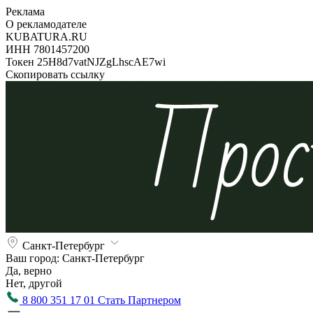
Реклама
О рекламодателе
KUBATURA.RU
ИНН 7801457200
Токен 25H8d7vatNJZgLhscAE7wi
Скопировать ссылку
Санкт-Петербург
Ваш город:
Санкт-Петербург
Да, верно
Нет, другой
8 800 351 17 01
Стать Партнером