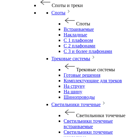
Споты и треки
Споты
Споты
Встраиваемые
Накладные
С 1 плафоном
С 2 плафонами
С 3 и более плафонами
Трековые системы
Трековые системы
Готовые решения
Комплектующие для треков
На струну
На шину
Шинопроводы
Светильники точечные
Светильники точечные
Светильники точечные
встраиваемые
Светильники точечные