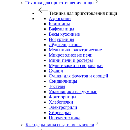
Техника для приготовления пищи
Техника для приготовления пищи
Аэрогрили
Блинницы
Вафельницы
Весы кухонные
Йогуртницы
Лёдогенераторы
Мельнички электрические
Микроволновые печи
Мини-печи и ростеры
Мультиварки и скороварки
Су-вид
Сушки для фруктов и овощей
Сэндвичницы
Тостеры
Упаковщики вакуумные
Фритюрницы
Хлебопечки
Электрогрили
Яйцеварки
Прочая техника
Блендеры, миксеры, измельчители