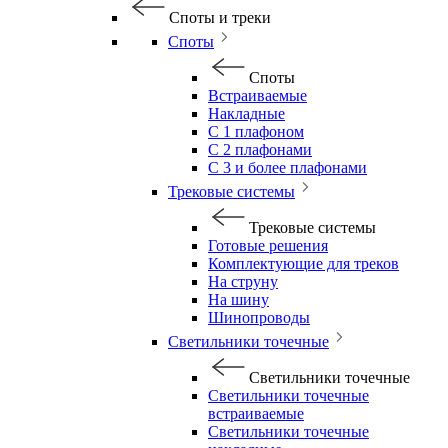
Споты и треки
Споты
Споты
Встраиваемые
Накладные
С 1 плафоном
С 2 плафонами
С 3 и более плафонами
Трековые системы
Трековые системы
Готовые решения
Комплектующие для треков
На струну
На шину
Шинопроводы
Светильники точечные
Светильники точечные
Светильники точечные
встраиваемые
Светильники точечные