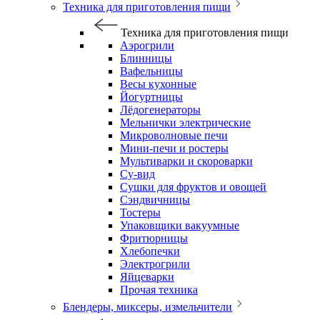
Техника для приготовления пищи
Техника для приготовления пищи
Аэрогрили
Блинницы
Вафельницы
Весы кухонные
Йогуртницы
Лёдогенераторы
Мельнички электрические
Микроволновые печи
Мини-печи и ростеры
Мультиварки и скороварки
Су-вид
Сушки для фруктов и овощей
Сэндвичницы
Тостеры
Упаковщики вакуумные
Фритюрницы
Хлебопечки
Электрогрили
Яйцеварки
Прочая техника
Блендеры, миксеры, измельчители