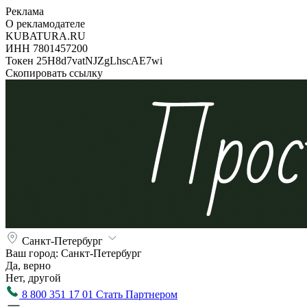
Реклама
О рекламодателе
KUBATURA.RU
ИНН 7801457200
Токен 25H8d7vatNJZgLhscAE7wi
Скопировать ссылку
Санкт-Петербург
Ваш город:
Санкт-Петербург
Да, верно
Нет, другой
8 800 351 17 01
Стать Партнером