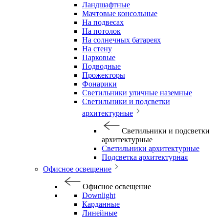
Ландшафтные
Мачтовые консольные
На подвесах
На потолок
На солнечных батареях
На стену
Парковые
Подводные
Прожекторы
Фонарики
Светильники уличные наземные
Светильники и подсветки
архитектурные
Светильники и подсветки
архитектурные
Светильники архитектурные
Подсветка архитектурная
Офисное освещение
Офисное освещение
Downlight
Карданные
Линейные