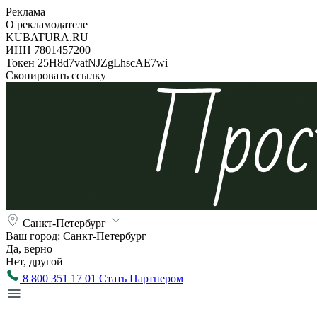
Реклама
О рекламодателе
KUBATURA.RU
ИНН 7801457200
Токен 25H8d7vatNJZgLhscAE7wi
Скопировать ссылку
Санкт-Петербург
Ваш город:
Санкт-Петербург
Да, верно
Нет, другой
8 800 351 17 01
Стать Партнером