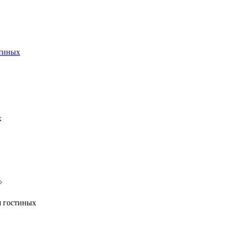
стиных
х
я гостиных