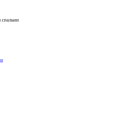
я спальни
ни