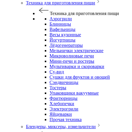
Техника для приготовления пищи
Техника для приготовления пищи
Аэрогрили
Блинницы
Вафельницы
Весы кухонные
Йогуртницы
Лёдогенераторы
Мельнички электрические
Микроволновые печи
Мини-печи и ростеры
Мультиварки и скороварки
Су-вид
Сушки для фруктов и овощей
Сэндвичницы
Тостеры
Упаковщики вакуумные
Фритюрницы
Хлебопечки
Электрогрили
Яйцеварки
Прочая техника
Блендеры, миксеры, измельчители