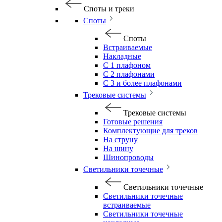
Споты и треки
Споты
Споты
Встраиваемые
Накладные
С 1 плафоном
С 2 плафонами
С 3 и более плафонами
Трековые системы
Трековые системы
Готовые решения
Комплектующие для треков
На струну
На шину
Шинопроводы
Светильники точечные
Светильники точечные
Светильники точечные
встраиваемые
Светильники точечные