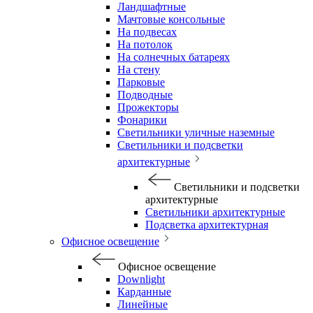
Ландшафтные
Мачтовые консольные
На подвесах
На потолок
На солнечных батареях
На стену
Парковые
Подводные
Прожекторы
Фонарики
Светильники уличные наземные
Светильники и подсветки
архитектурные
Светильники и подсветки
архитектурные
Светильники архитектурные
Подсветка архитектурная
Офисное освещение
Офисное освещение
Downlight
Карданные
Линейные