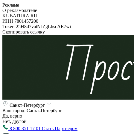
Реклама
О рекламодателе
KUBATURA.RU
ИНН 7801457200
Токен 25H8d7vatNJZgLhscAE7wi
Скопировать ссылку
Санкт-Петербург
Ваш город:
Санкт-Петербург
Да, верно
Нет, другой
8 800 351 17 01
Стать Партнером