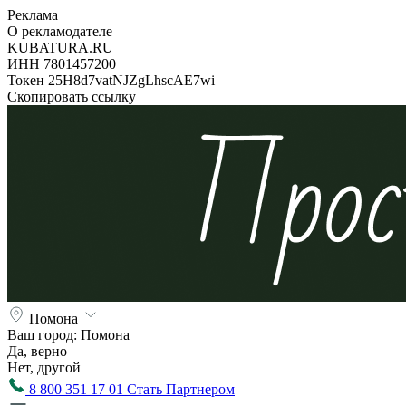
Реклама
О рекламодателе
KUBATURA.RU
ИНН 7801457200
Токен 25H8d7vatNJZgLhscAE7wi
Скопировать ссылку
Помона
Ваш город:
Помона
Да, верно
Нет, другой
8 800 351 17 01
Стать Партнером