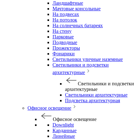
Ландшафтные
Мачтовые консольные
На подвесах
На потолок
На солнечных батареях
На стену
Парковые
Подводные
Прожекторы
Фонарики
Светильники уличные наземные
Светильники и подсветки
архитектурные
Светильники и подсветки
архитектурные
Светильники архитектурные
Подсветка архитектурная
Офисное освещение
Офисное освещение
Downlight
Карданные
Линейные