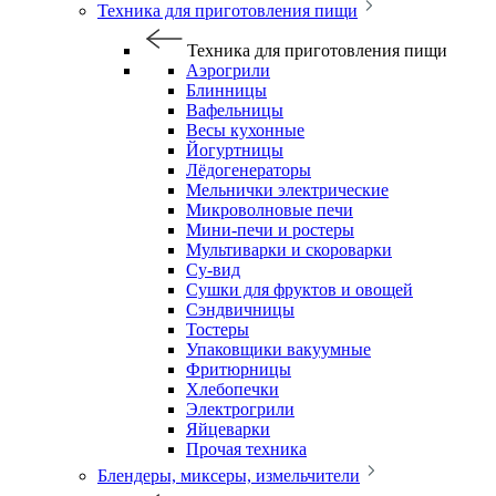
Техника для приготовления пищи
Техника для приготовления пищи
Аэрогрили
Блинницы
Вафельницы
Весы кухонные
Йогуртницы
Лёдогенераторы
Мельнички электрические
Микроволновые печи
Мини-печи и ростеры
Мультиварки и скороварки
Су-вид
Сушки для фруктов и овощей
Сэндвичницы
Тостеры
Упаковщики вакуумные
Фритюрницы
Хлебопечки
Электрогрили
Яйцеварки
Прочая техника
Блендеры, миксеры, измельчители