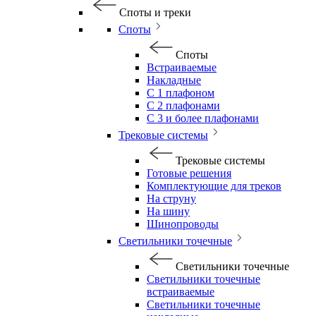
Споты и треки
Споты
Споты
Встраиваемые
Накладные
С 1 плафоном
С 2 плафонами
С 3 и более плафонами
Трековые системы
Трековые системы
Готовые решения
Комплектующие для треков
На струну
На шину
Шинопроводы
Светильники точечные
Светильники точечные
Светильники точечные
встраиваемые
Светильники точечные