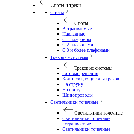
Споты и треки
Споты
Споты
Встраиваемые
Накладные
С 1 плафоном
С 2 плафонами
С 3 и более плафонами
Трековые системы
Трековые системы
Готовые решения
Комплектующие для треков
На струну
На шину
Шинопроводы
Светильники точечные
Светильники точечные
Светильники точечные
встраиваемые
Светильники точечные