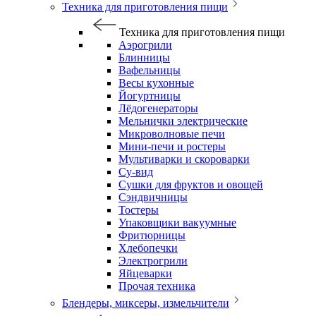
Техника для приготовления пищи
Техника для приготовления пищи
Аэрогрили
Блинницы
Вафельницы
Весы кухонные
Йогуртницы
Лёдогенераторы
Мельнички электрические
Микроволновые печи
Мини-печи и ростеры
Мультиварки и скороварки
Су-вид
Сушки для фруктов и овощей
Сэндвичницы
Тостеры
Упаковщики вакуумные
Фритюрницы
Хлебопечки
Электрогрили
Яйцеварки
Прочая техника
Блендеры, миксеры, измельчители