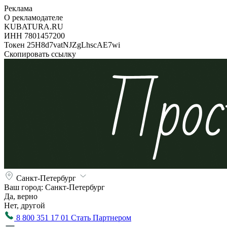
Реклама
О рекламодателе
KUBATURA.RU
ИНН 7801457200
Токен 25H8d7vatNJZgLhscAE7wi
Скопировать ссылку
Санкт-Петербург
Ваш город:
Санкт-Петербург
Да, верно
Нет, другой
8 800 351 17 01
Стать Партнером