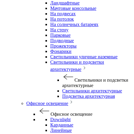
Ландшафтные
Мачтовые консольные
На подвесах
На потолок
На солнечных батареях
На стену
Парковые
Подводные
Прожекторы
Фонарики
Светильники уличные наземные
Светильники и подсветки
архитектурные
Светильники и подсветки
архитектурные
Светильники архитектурные
Подсветка архитектурная
Офисное освещение
Офисное освещение
Downlight
Карданные
Линейные