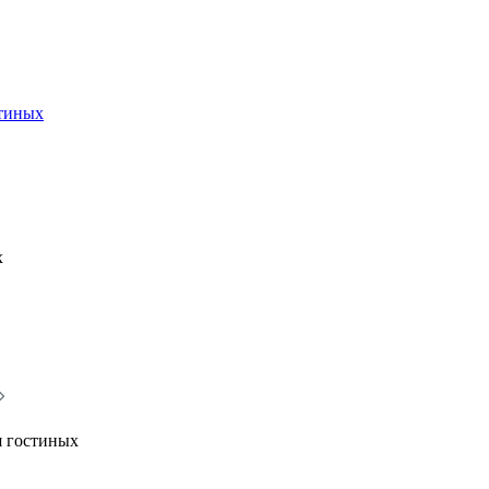
стиных
х
я гостиных