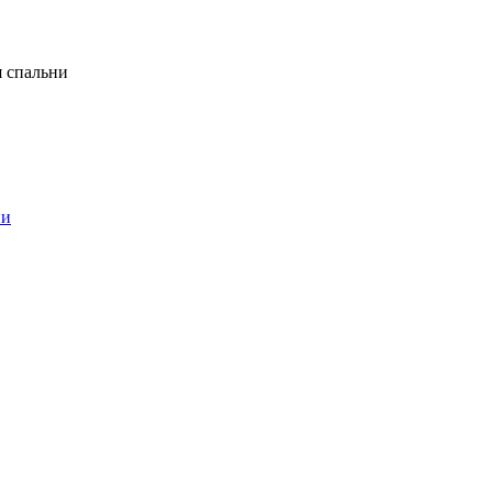
я спальни
ни