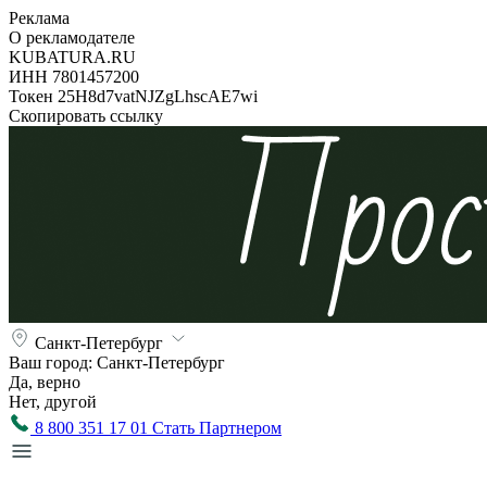
Реклама
О рекламодателе
KUBATURA.RU
ИНН 7801457200
Токен 25H8d7vatNJZgLhscAE7wi
Скопировать ссылку
Санкт-Петербург
Ваш город:
Санкт-Петербург
Да, верно
Нет, другой
8 800 351 17 01
Стать Партнером