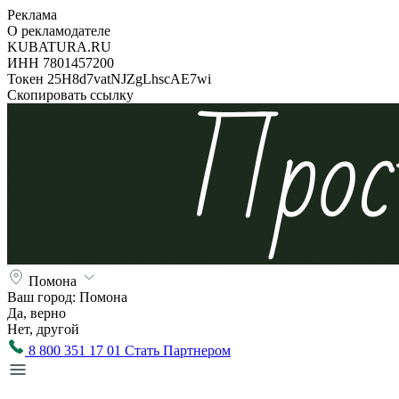
Реклама
О рекламодателе
KUBATURA.RU
ИНН 7801457200
Токен 25H8d7vatNJZgLhscAE7wi
Скопировать ссылку
Помона
Ваш город:
Помона
Да, верно
Нет, другой
8 800 351 17 01
Стать Партнером