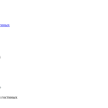
стиных
х
я гостиных