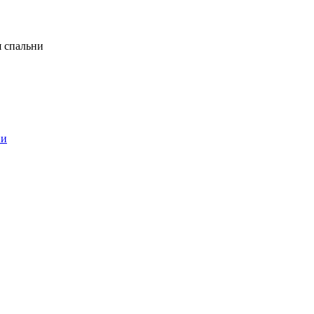
я спальни
ни