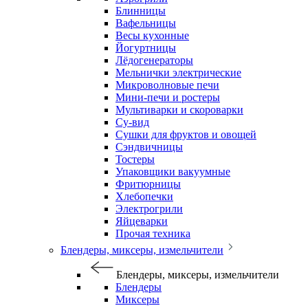
Блинницы
Вафельницы
Весы кухонные
Йогуртницы
Лёдогенераторы
Мельнички электрические
Микроволновые печи
Мини-печи и ростеры
Мультиварки и скороварки
Су-вид
Сушки для фруктов и овощей
Сэндвичницы
Тостеры
Упаковщики вакуумные
Фритюрницы
Хлебопечки
Электрогрили
Яйцеварки
Прочая техника
Блендеры, миксеры, измельчители
Блендеры, миксеры, измельчители
Блендеры
Миксеры