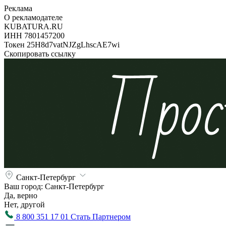
Реклама
О рекламодателе
KUBATURA.RU
ИНН 7801457200
Токен 25H8d7vatNJZgLhscAE7wi
Скопировать ссылку
Санкт-Петербург
Ваш город:
Санкт-Петербург
Да, верно
Нет, другой
8 800 351 17 01
Стать Партнером