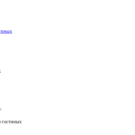
стиных
х
я гостиных