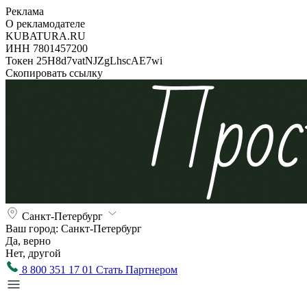
Реклама
О рекламодателе
KUBATURA.RU
ИНН 7801457200
Токен 25H8d7vatNJZgLhscAE7wi
Скопировать ссылку
Санкт-Петербург
Ваш город:
Санкт-Петербург
Да, верно
Нет, другой
8 800 351 17 01
Стать Партнером