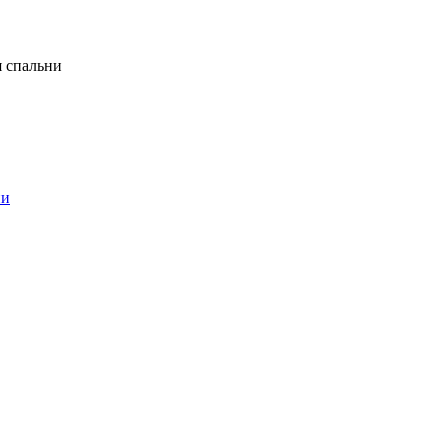
я спальни
ни