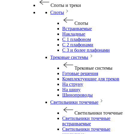
Споты и треки
Споты
Споты
Встраиваемые
Накладные
С 1 плафоном
С 2 плафонами
С 3 и более плафонами
Трековые системы
Трековые системы
Готовые решения
Комплектующие для треков
На струну
На шину
Шинопроводы
Светильники точечные
Светильники точечные
Светильники точечные
встраиваемые
Светильники точечные