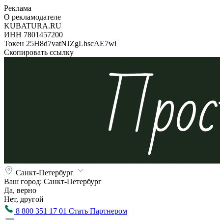
Реклама
О рекламодателе
KUBATURA.RU
ИНН 7801457200
Токен 25H8d7vatNJZgLhscAE7wi
Скопировать ссылку
Санкт-Петербург
Ваш город:
Санкт-Петербург
Да, верно
Нет, другой
8 800 351 17 01
Стать Партнером