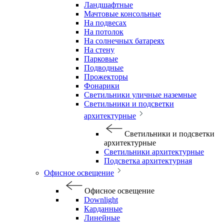
Ландшафтные
Мачтовые консольные
На подвесах
На потолок
На солнечных батареях
На стену
Парковые
Подводные
Прожекторы
Фонарики
Светильники уличные наземные
Светильники и подсветки
архитектурные
Светильники и подсветки
архитектурные
Светильники архитектурные
Подсветка архитектурная
Офисное освещение
Офисное освещение
Downlight
Карданные
Линейные