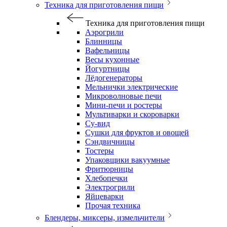
Техника для приготовления пищи
Техника для приготовления пищи
Аэрогрили
Блинницы
Вафельницы
Весы кухонные
Йогуртницы
Лёдогенераторы
Мельнички электрические
Микроволновые печи
Мини-печи и ростеры
Мультиварки и скороварки
Су-вид
Сушки для фруктов и овощей
Сэндвичницы
Тостеры
Упаковщики вакуумные
Фритюрницы
Хлебопечки
Электрогрили
Яйцеварки
Прочая техника
Блендеры, миксеры, измельчители