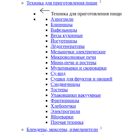
Техника для приготовления пищи
Техника для приготовления пищи
Аэрогрили
Блинницы
Вафельницы
Весы кухонные
Йогуртницы
Лёдогенераторы
Мельнички электрические
Микроволновые печи
Мини-печи и ростеры
Мультиварки и скороварки
Су-вид
Сушки для фруктов и овощей
Сэндвичницы
Тостеры
Упаковщики вакуумные
Фритюрницы
Хлебопечки
Электрогрили
Яйцеварки
Прочая техника
Блендеры, миксеры, измельчители