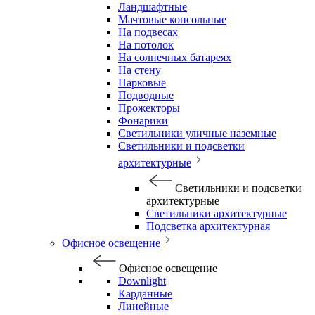
Ландшафтные
Мачтовые консольные
На подвесах
На потолок
На солнечных батареях
На стену
Парковые
Подводные
Прожекторы
Фонарики
Светильники уличные наземные
Светильники и подсветки
архитектурные
Светильники и подсветки
архитектурные
Светильники архитектурные
Подсветка архитектурная
Офисное освещение
Офисное освещение
Downlight
Карданные
Линейные