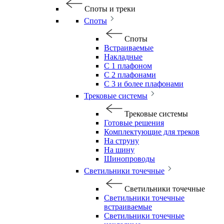
Споты и треки
Споты
Споты
Встраиваемые
Накладные
С 1 плафоном
С 2 плафонами
С 3 и более плафонами
Трековые системы
Трековые системы
Готовые решения
Комплектующие для треков
На струну
На шину
Шинопроводы
Светильники точечные
Светильники точечные
Светильники точечные
встраиваемые
Светильники точечные