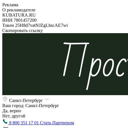
Реклама
О рекламодателе
KUBATURA.RU
ИНН 7801457200
Токен 25H8d7vatNJZgLhscAE7wi
Скопировать ссылку
Санкт-Петербург
Ваш город:
Санкт-Петербург
Да, верно
Нет, другой
8 800 351 17 01
Стать Партнером