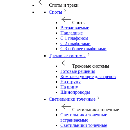
Споты и треки
Споты
Споты
Встраиваемые
Накладные
С 1 плафоном
С 2 плафонами
С 3 и более плафонами
Трековые системы
Трековые системы
Готовые решения
Комплектующие для треков
На струну
На шину
Шинопроводы
Светильники точечные
Светильники точечные
Светильники точечные
встраиваемые
Светильники точечные