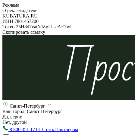
Реклама
О рекламодателе
KUBATURA.RU
ИНН 7801457200
Токен 25H8d7vatNJZgLhscAE7wi
Скопировать ссылку
Санкт-Петербург
Ваш город:
Санкт-Петербург
Да, верно
Нет, другой
8 800 351 17 01
Стать Партнером