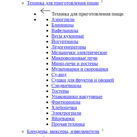
Техника для приготовления пищи
Техника для приготовления пищи
Аэрогрили
Блинницы
Вафельницы
Весы кухонные
Йогуртницы
Лёдогенераторы
Мельнички электрические
Микроволновые печи
Мини-печи и ростеры
Мультиварки и скороварки
Су-вид
Сушки для фруктов и овощей
Сэндвичницы
Тостеры
Упаковщики вакуумные
Фритюрницы
Хлебопечки
Электрогрили
Яйцеварки
Прочая техника
Блендеры, миксеры, измельчители