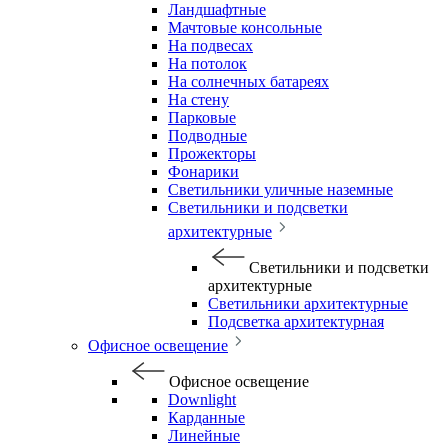
Ландшафтные
Мачтовые консольные
На подвесах
На потолок
На солнечных батареях
На стену
Парковые
Подводные
Прожекторы
Фонарики
Светильники уличные наземные
Светильники и подсветки
архитектурные
Светильники и подсветки
архитектурные
Светильники архитектурные
Подсветка архитектурная
Офисное освещение
Офисное освещение
Downlight
Карданные
Линейные