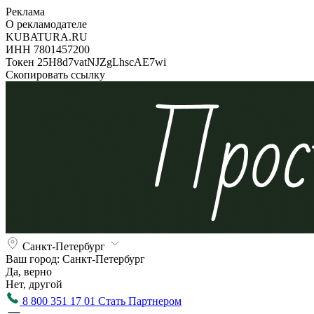
Реклама
О рекламодателе
KUBATURA.RU
ИНН 7801457200
Токен 25H8d7vatNJZgLhscAE7wi
Скопировать ссылку
Санкт-Петербург
Ваш город:
Санкт-Петербург
Да, верно
Нет, другой
8 800 351 17 01
Стать Партнером