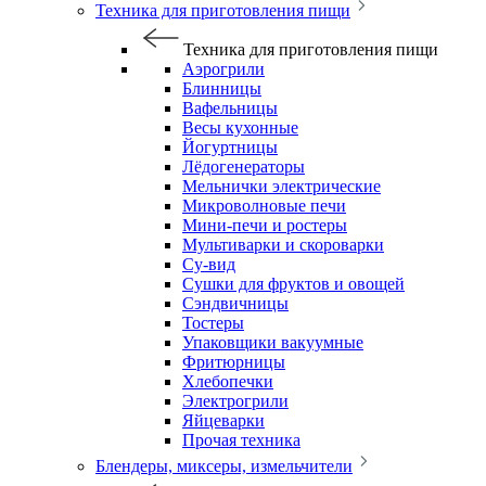
Техника для приготовления пищи
Техника для приготовления пищи
Аэрогрили
Блинницы
Вафельницы
Весы кухонные
Йогуртницы
Лёдогенераторы
Мельнички электрические
Микроволновые печи
Мини-печи и ростеры
Мультиварки и скороварки
Су-вид
Сушки для фруктов и овощей
Сэндвичницы
Тостеры
Упаковщики вакуумные
Фритюрницы
Хлебопечки
Электрогрили
Яйцеварки
Прочая техника
Блендеры, миксеры, измельчители