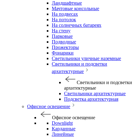
Ландшафтные
Мачтовые консольные
На подвесах
На потолок
На солнечных батареях
На стену
Парковые
Подводные
Прожекторы
Фонарики
Светильники уличные наземные
Светильники и подсветки
архитектурные
Светильники и подсветки
архитектурные
Светильники архитектурные
Подсветка архитектурная
Офисное освещение
Офисное освещение
Downlight
Карданные
Линейные