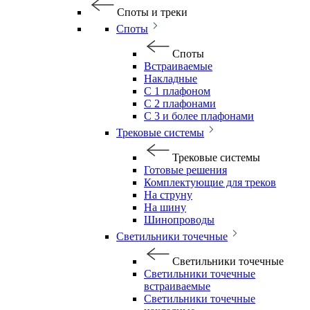
Споты и треки
Споты
Споты
Встраиваемые
Накладные
С 1 плафоном
С 2 плафонами
С 3 и более плафонами
Трековые системы
Трековые системы
Готовые решения
Комплектующие для треков
На струну
На шину
Шинопроводы
Светильники точечные
Светильники точечные
Светильники точечные
встраиваемые
Светильники точечные