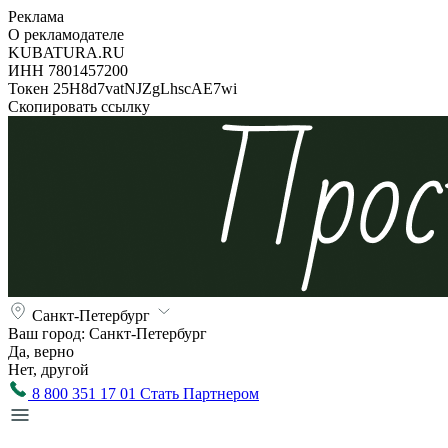
Реклама
О рекламодателе
KUBATURA.RU
ИНН 7801457200
Токен 25H8d7vatNJZgLhscAE7wi
Скопировать ссылку
Санкт-Петербург
Ваш город:
Санкт-Петербург
Да, верно
Нет, другой
8 800 351 17 01
Стать Партнером