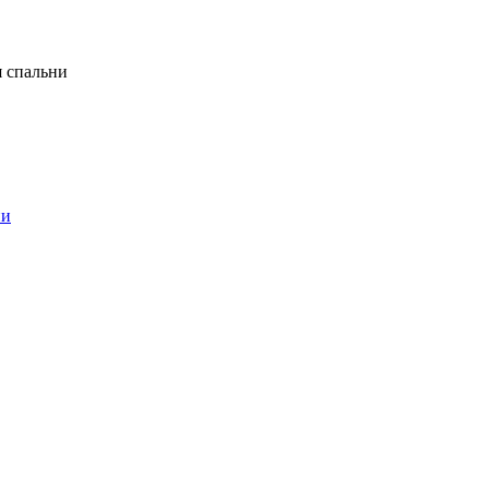
я спальни
ни