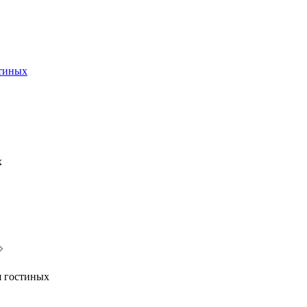
стиных
х
я гостиных