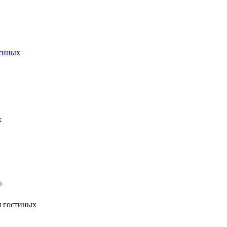
стиных
х
я гостиных