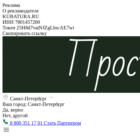
Реклама
О рекламодателе
KUBATURA.RU
ИНН 7801457200
Токен 25H8d7vatNJZgLhscAE7wi
Скопировать ссылку
Санкт-Петербург
Ваш город:
Санкт-Петербург
Да, верно
Нет, другой
8 800 351 17 01
Стать Партнером