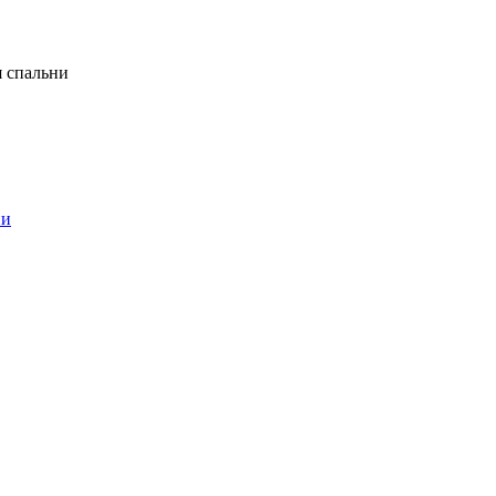
я спальни
ни