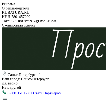
Реклама
О рекламодателе
KUBATURA.RU
ИНН 7801457200
Токен 25H8d7vatNJZgLhscAE7wi
Скопировать ссылку
Санкт-Петербург
Ваш город:
Санкт-Петербург
Да, верно
Нет, другой
8 800 351 17 01
Стать Партнером