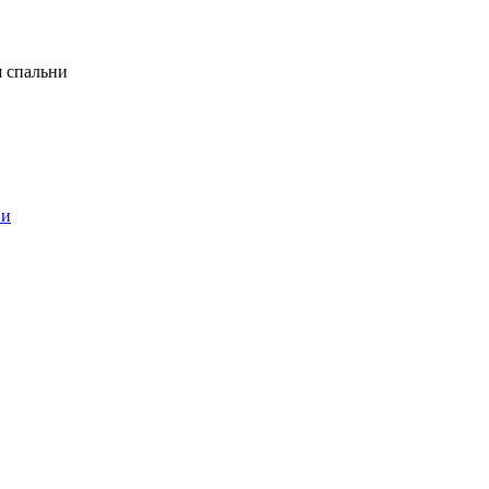
я спальни
ни