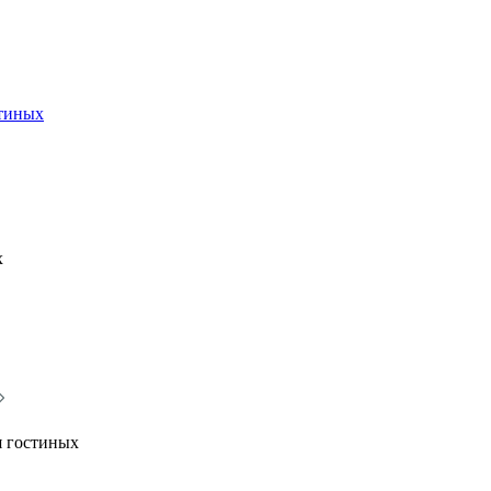
стиных
х
я гостиных