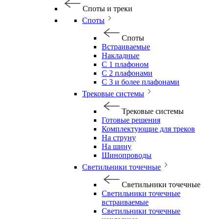
Споты и треки
Споты
Споты
Встраиваемые
Накладные
С 1 плафоном
С 2 плафонами
С 3 и более плафонами
Трековые системы
Трековые системы
Готовые решения
Комплектующие для треков
На струну
На шину
Шинопроводы
Светильники точечные
Светильники точечные
Светильники точечные
встраиваемые
Светильники точечные