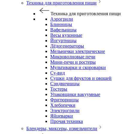
Техника для приготовления пищи
Техника для приготовления пищи
Аэрогрили
Блинницы
Вафельницы
Весы кухонные
Йогуртницы
Лёдогенераторы
Мельнички электрические
Микроволновые печи
Мини-печи и ростеры
Мультиварки и скороварки
Су-вид
Сушки для фруктов и овощей
Сэндвичницы
Тостеры
Упаковщики вакуумные
Фритюрницы
Хлебопечки
Электрогрили
Яйцеварки
Прочая техника
Блендеры, миксеры, измельчители