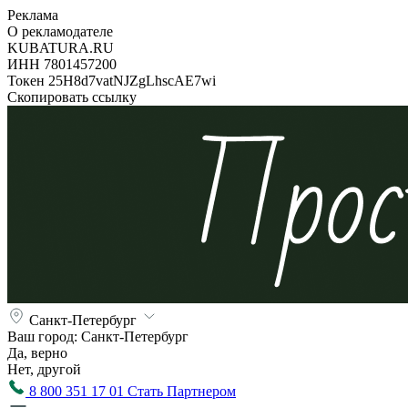
Реклама
О рекламодателе
KUBATURA.RU
ИНН 7801457200
Токен 25H8d7vatNJZgLhscAE7wi
Скопировать ссылку
Санкт-Петербург
Ваш город:
Санкт-Петербург
Да, верно
Нет, другой
8 800 351 17 01
Стать Партнером