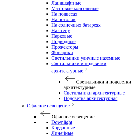
Ландшафтные
Мачтовые консольные
На подвесах
На потолок
На солнечных батареях
На стену
Парковые
Подводные
Прожекторы
Фонарики
Светильники уличные наземные
Светильники и подсветки
архитектурные
Светильники и подсветки
архитектурные
Светильники архитектурные
Подсветка архитектурная
Офисное освещение
Офисное освещение
Downlight
Карданные
Линейные