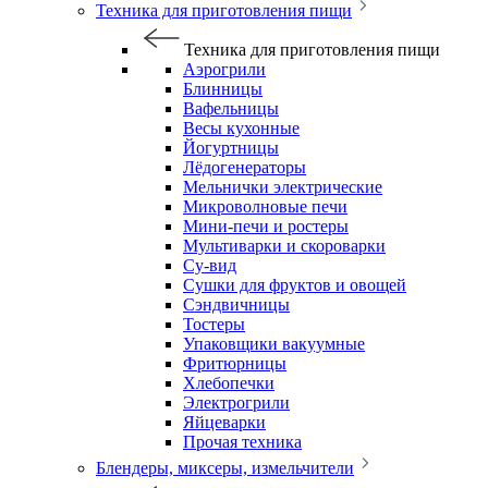
Техника для приготовления пищи
Техника для приготовления пищи
Аэрогрили
Блинницы
Вафельницы
Весы кухонные
Йогуртницы
Лёдогенераторы
Мельнички электрические
Микроволновые печи
Мини-печи и ростеры
Мультиварки и скороварки
Су-вид
Сушки для фруктов и овощей
Сэндвичницы
Тостеры
Упаковщики вакуумные
Фритюрницы
Хлебопечки
Электрогрили
Яйцеварки
Прочая техника
Блендеры, миксеры, измельчители