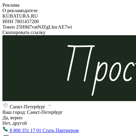
Реклама
О рекламодателе
KUBATURA.RU
ИНН 7801457200
Токен 25H8d7vatNJZgLhscAE7wi
Скопировать ссылку
Санкт-Петербург
Ваш город:
Санкт-Петербург
Да, верно
Нет, другой
8 800 351 17 01
Стать Партнером