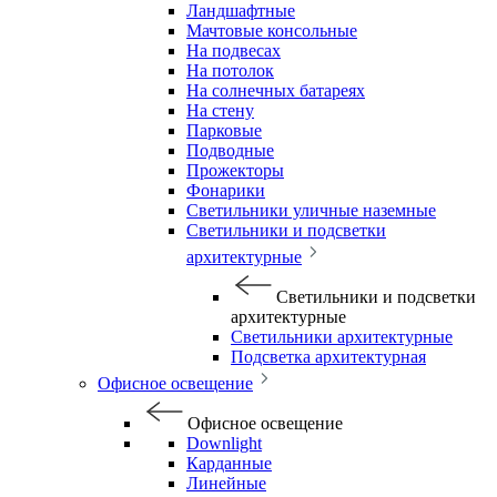
Ландшафтные
Мачтовые консольные
На подвесах
На потолок
На солнечных батареях
На стену
Парковые
Подводные
Прожекторы
Фонарики
Светильники уличные наземные
Светильники и подсветки
архитектурные
Светильники и подсветки
архитектурные
Светильники архитектурные
Подсветка архитектурная
Офисное освещение
Офисное освещение
Downlight
Карданные
Линейные