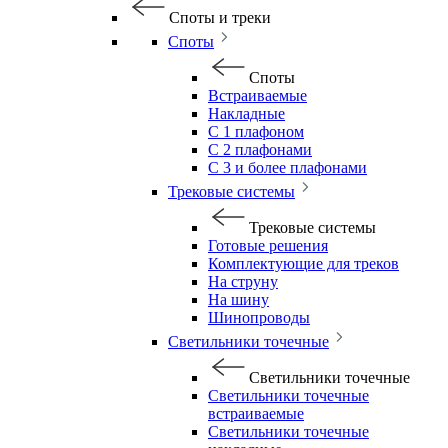
Споты и треки
Споты
Споты
Встраиваемые
Накладные
С 1 плафоном
С 2 плафонами
С 3 и более плафонами
Трековые системы
Трековые системы
Готовые решения
Комплектующие для треков
На струну
На шину
Шинопроводы
Светильники точечные
Светильники точечные
Светильники точечные
встраиваемые
Светильники точечные