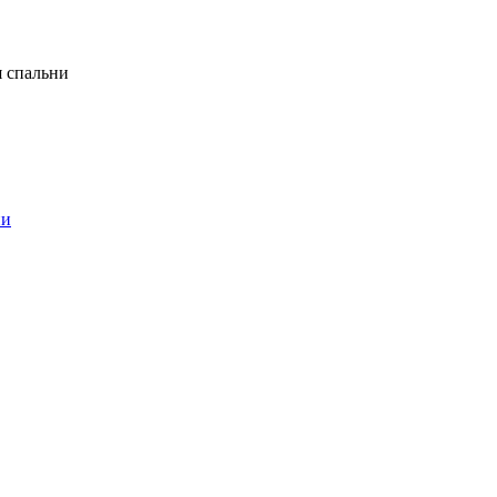
я спальни
ни