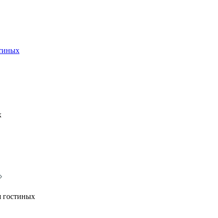
стиных
х
я гостиных