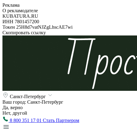
Реклама
О рекламодателе
KUBATURA.RU
ИНН 7801457200
Токен 25H8d7vatNJZgLhscAE7wi
Скопировать ссылку
Санкт-Петербург
Ваш город:
Санкт-Петербург
Да, верно
Нет, другой
8 800 351 17 01
Стать Партнером