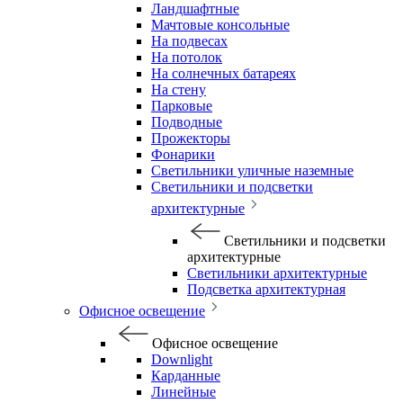
Ландшафтные
Мачтовые консольные
На подвесах
На потолок
На солнечных батареях
На стену
Парковые
Подводные
Прожекторы
Фонарики
Светильники уличные наземные
Светильники и подсветки
архитектурные
Светильники и подсветки
архитектурные
Светильники архитектурные
Подсветка архитектурная
Офисное освещение
Офисное освещение
Downlight
Карданные
Линейные