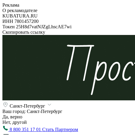
Реклама
О рекламодателе
KUBATURA.RU
ИНН 7801457200
Токен 25H8d7vatNJZgLhscAE7wi
Скопировать ссылку
Санкт-Петербург
Ваш город:
Санкт-Петербург
Да, верно
Нет, другой
8 800 351 17 01
Стать Партнером