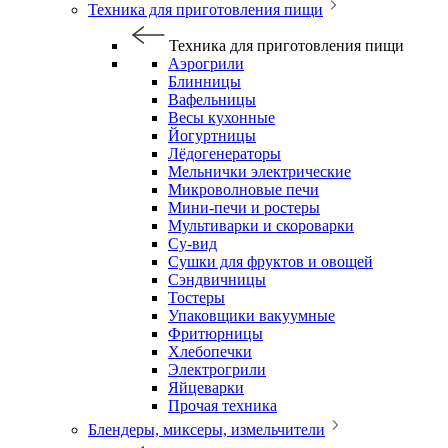
Техника для приготовления пищи
Техника для приготовления пищи
Аэрогрили
Блинницы
Вафельницы
Весы кухонные
Йогуртницы
Лёдогенераторы
Мельнички электрические
Микроволновые печи
Мини-печи и ростеры
Мультиварки и скороварки
Су-вид
Сушки для фруктов и овощей
Сэндвичницы
Тостеры
Упаковщики вакуумные
Фритюрницы
Хлебопечки
Электрогрили
Яйцеварки
Прочая техника
Блендеры, миксеры, измельчители