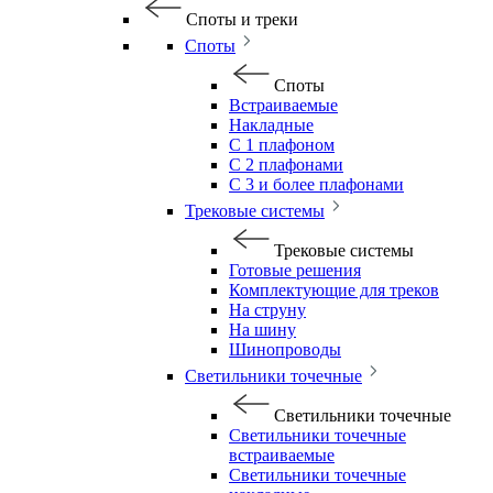
Споты и треки
Споты
Споты
Встраиваемые
Накладные
С 1 плафоном
С 2 плафонами
С 3 и более плафонами
Трековые системы
Трековые системы
Готовые решения
Комплектующие для треков
На струну
На шину
Шинопроводы
Светильники точечные
Светильники точечные
Светильники точечные
встраиваемые
Светильники точечные