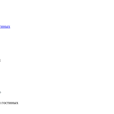
стиных
х
я гостиных