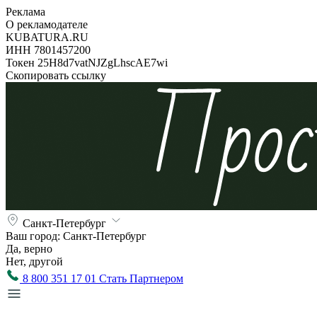
Реклама
О рекламодателе
KUBATURA.RU
ИНН 7801457200
Токен 25H8d7vatNJZgLhscAE7wi
Скопировать ссылку
Санкт-Петербург
Ваш город:
Санкт-Петербург
Да, верно
Нет, другой
8 800 351 17 01
Стать Партнером