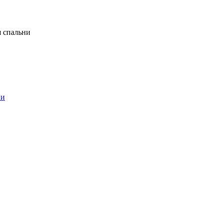
я спальни
ни