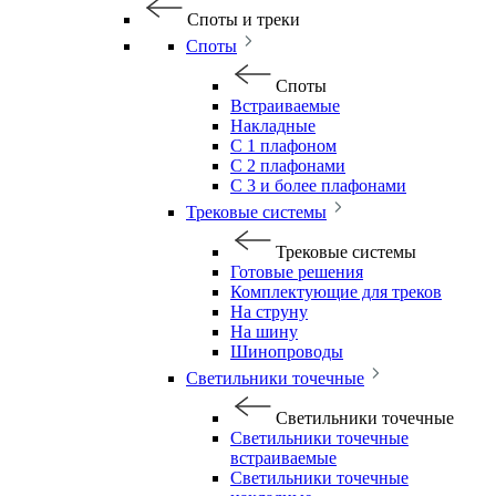
Споты и треки
Споты
Споты
Встраиваемые
Накладные
С 1 плафоном
С 2 плафонами
С 3 и более плафонами
Трековые системы
Трековые системы
Готовые решения
Комплектующие для треков
На струну
На шину
Шинопроводы
Светильники точечные
Светильники точечные
Светильники точечные
встраиваемые
Светильники точечные