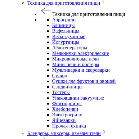
Техника для приготовления пищи
Техника для приготовления пищи
Аэрогрили
Блинницы
Вафельницы
Весы кухонные
Йогуртницы
Лёдогенераторы
Мельнички электрические
Микроволновые печи
Мини-печи и ростеры
Мультиварки и скороварки
Су-вид
Сушки для фруктов и овощей
Сэндвичницы
Тостеры
Упаковщики вакуумные
Фритюрницы
Хлебопечки
Электрогрили
Яйцеварки
Прочая техника
Блендеры, миксеры, измельчители