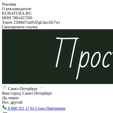
Реклама
О рекламодателе
KUBATURA.RU
ИНН 7801457200
Токен 25H8d7vatNJZgLhscAE7wi
Скопировать ссылку
Санкт-Петербург
Ваш город:
Санкт-Петербург
Да, верно
Нет, другой
8 800 351 17 01
Стать Партнером