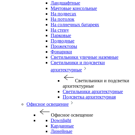
Ландшафтные
Мачтовые консольные
На подвесах
На потолок
На солнечных батареях
На стену
Парковые
Подводные
Прожекторы
Фонарики
Светильники уличные наземные
Светильники и подсветки
архитектурные
Светильники и подсветки
архитектурные
Светильники архитектурные
Подсветка архитектурная
Офисное освещение
Офисное освещение
Downlight
Карданные
Линейные