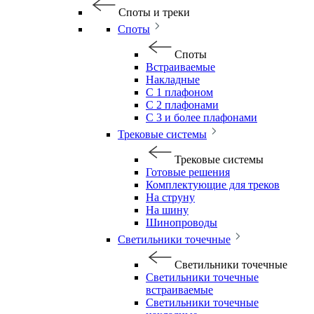
Споты и треки
Споты
Споты
Встраиваемые
Накладные
С 1 плафоном
С 2 плафонами
С 3 и более плафонами
Трековые системы
Трековые системы
Готовые решения
Комплектующие для треков
На струну
На шину
Шинопроводы
Светильники точечные
Светильники точечные
Светильники точечные
встраиваемые
Светильники точечные