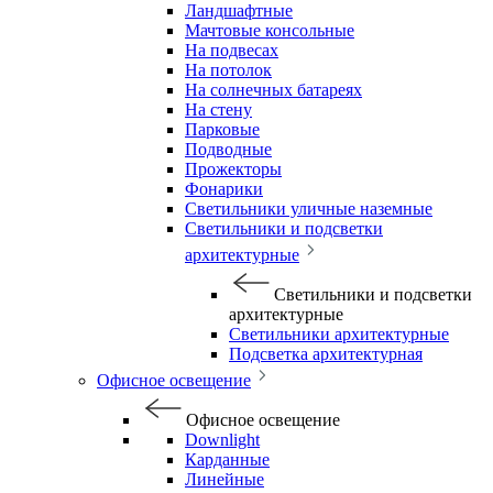
Ландшафтные
Мачтовые консольные
На подвесах
На потолок
На солнечных батареях
На стену
Парковые
Подводные
Прожекторы
Фонарики
Светильники уличные наземные
Светильники и подсветки
архитектурные
Светильники и подсветки
архитектурные
Светильники архитектурные
Подсветка архитектурная
Офисное освещение
Офисное освещение
Downlight
Карданные
Линейные