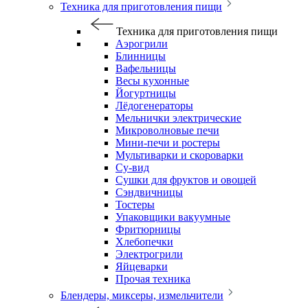
Техника для приготовления пищи
Техника для приготовления пищи
Аэрогрили
Блинницы
Вафельницы
Весы кухонные
Йогуртницы
Лёдогенераторы
Мельнички электрические
Микроволновые печи
Мини-печи и ростеры
Мультиварки и скороварки
Су-вид
Сушки для фруктов и овощей
Сэндвичницы
Тостеры
Упаковщики вакуумные
Фритюрницы
Хлебопечки
Электрогрили
Яйцеварки
Прочая техника
Блендеры, миксеры, измельчители