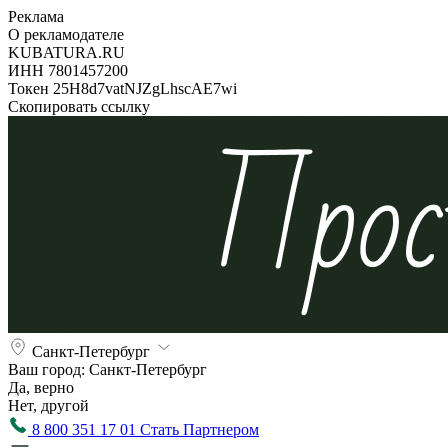
Реклама
О рекламодателе
KUBATURA.RU
ИНН 7801457200
Токен 25H8d7vatNJZgLhscAE7wi
Скопировать ссылку
Санкт-Петербург
Ваш город:
Санкт-Петербург
Да, верно
Нет, другой
8 800 351 17 01
Стать Партнером