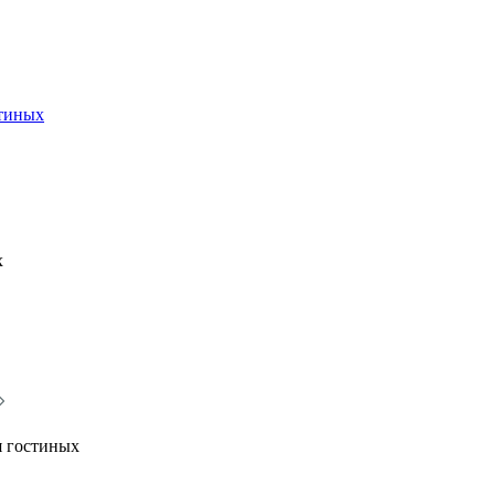
стиных
х
я гостиных