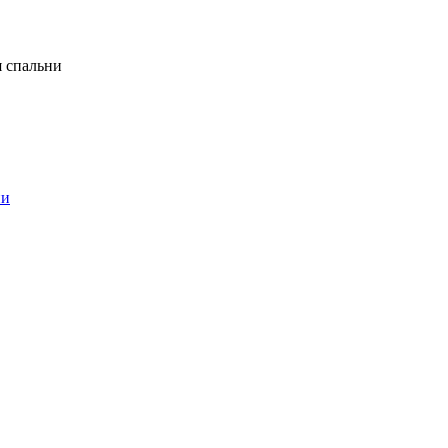
я спальни
ни