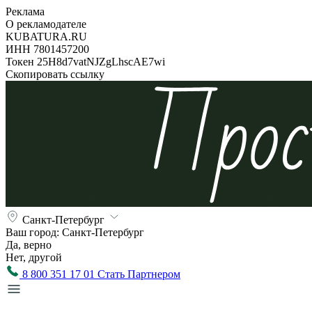
Реклама
О рекламодателе
KUBATURA.RU
ИНН 7801457200
Токен 25H8d7vatNJZgLhscAE7wi
Скопировать ссылку
Санкт-Петербург
Ваш город:
Санкт-Петербург
Да, верно
Нет, другой
8 800 351 17 01
Стать Партнером