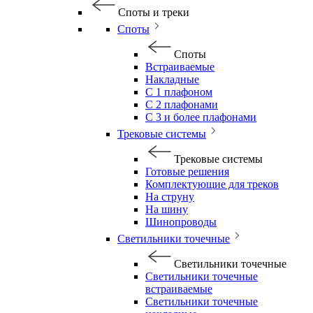
Споты и треки
Споты
Споты
Встраиваемые
Накладные
С 1 плафоном
С 2 плафонами
С 3 и более плафонами
Трековые системы
Трековые системы
Готовые решения
Комплектующие для треков
На струну
На шину
Шинопроводы
Светильники точечные
Светильники точечные
Светильники точечные
встраиваемые
Светильники точечные