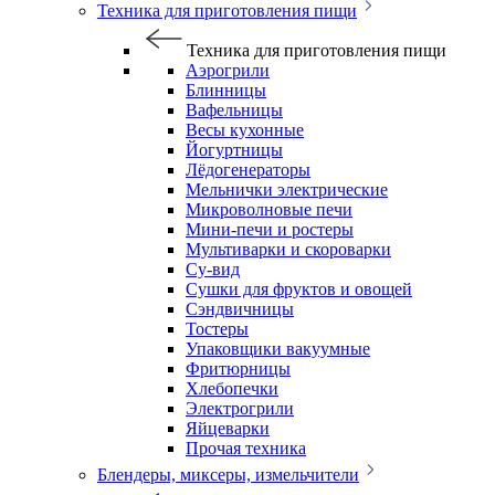
Техника для приготовления пищи
Техника для приготовления пищи
Аэрогрили
Блинницы
Вафельницы
Весы кухонные
Йогуртницы
Лёдогенераторы
Мельнички электрические
Микроволновые печи
Мини-печи и ростеры
Мультиварки и скороварки
Су-вид
Сушки для фруктов и овощей
Сэндвичницы
Тостеры
Упаковщики вакуумные
Фритюрницы
Хлебопечки
Электрогрили
Яйцеварки
Прочая техника
Блендеры, миксеры, измельчители