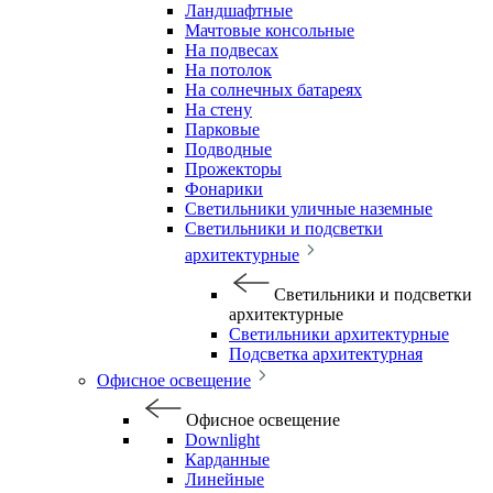
Ландшафтные
Мачтовые консольные
На подвесах
На потолок
На солнечных батареях
На стену
Парковые
Подводные
Прожекторы
Фонарики
Светильники уличные наземные
Светильники и подсветки
архитектурные
Светильники и подсветки
архитектурные
Светильники архитектурные
Подсветка архитектурная
Офисное освещение
Офисное освещение
Downlight
Карданные
Линейные