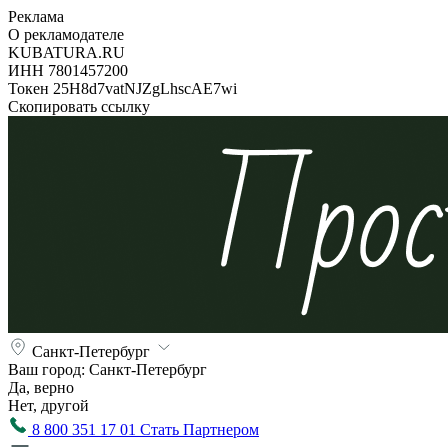
Реклама
О рекламодателе
KUBATURA.RU
ИНН 7801457200
Токен 25H8d7vatNJZgLhscAE7wi
Скопировать ссылку
Санкт-Петербург
Ваш город:
Санкт-Петербург
Да, верно
Нет, другой
8 800 351 17 01
Стать Партнером