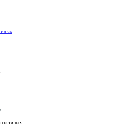
стиных
х
я гостиных