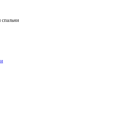
я спальни
ни