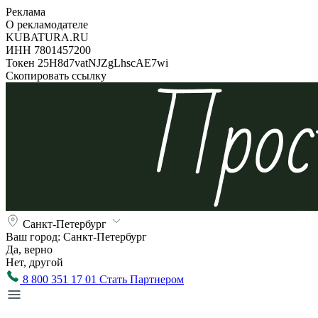
Реклама
О рекламодателе
KUBATURA.RU
ИНН 7801457200
Токен 25H8d7vatNJZgLhscAE7wi
Скопировать ссылку
Санкт-Петербург
Ваш город:
Санкт-Петербург
Да, верно
Нет, другой
8 800 351 17 01
Стать Партнером