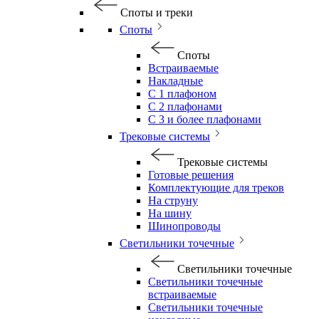
Споты и треки
Споты
Споты
Встраиваемые
Накладные
С 1 плафоном
С 2 плафонами
С 3 и более плафонами
Трековые системы
Трековые системы
Готовые решения
Комплектующие для треков
На струну
На шину
Шинопроводы
Светильники точечные
Светильники точечные
Светильники точечные
встраиваемые
Светильники точечные