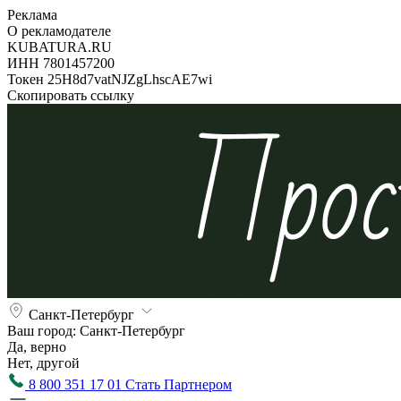
Реклама
О рекламодателе
KUBATURA.RU
ИНН 7801457200
Токен 25H8d7vatNJZgLhscAE7wi
Скопировать ссылку
Санкт-Петербург
Ваш город:
Санкт-Петербург
Да, верно
Нет, другой
8 800 351 17 01
Стать Партнером