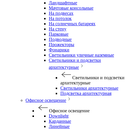
Ландшафтные
Мачтовые консольные
На подвесах
На потолок
На солнечных батареях
На стену
Парковые
Подводные
Прожекторы
Фонарики
Светильники уличные наземные
Светильники и подсветки
архитектурные
Светильники и подсветки
архитектурные
Светильники архитектурные
Подсветка архитектурная
Офисное освещение
Офисное освещение
Downlight
Карданные
Линейные