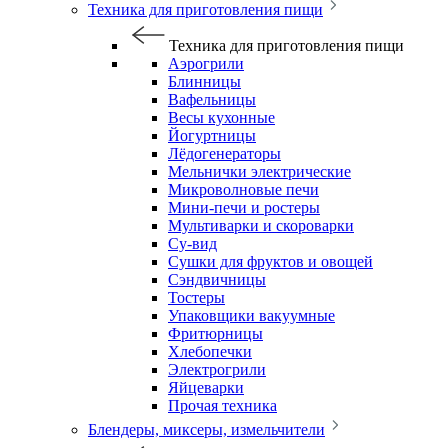
Техника для приготовления пищи
Техника для приготовления пищи
Аэрогрили
Блинницы
Вафельницы
Весы кухонные
Йогуртницы
Лёдогенераторы
Мельнички электрические
Микроволновые печи
Мини-печи и ростеры
Мультиварки и скороварки
Су-вид
Сушки для фруктов и овощей
Сэндвичницы
Тостеры
Упаковщики вакуумные
Фритюрницы
Хлебопечки
Электрогрили
Яйцеварки
Прочая техника
Блендеры, миксеры, измельчители