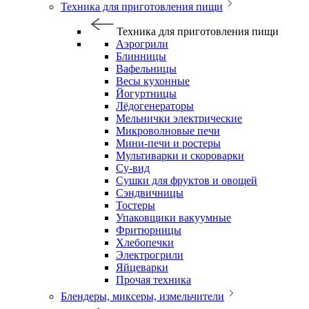
Техника для приготовления пищи
Техника для приготовления пищи
Аэрогрили
Блинницы
Вафельницы
Весы кухонные
Йогуртницы
Лёдогенераторы
Мельнички электрические
Микроволновые печи
Мини-печи и ростеры
Мультиварки и скороварки
Су-вид
Сушки для фруктов и овощей
Сэндвичницы
Тостеры
Упаковщики вакуумные
Фритюрницы
Хлебопечки
Электрогрили
Яйцеварки
Прочая техника
Блендеры, миксеры, измельчители