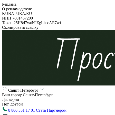
Реклама
О рекламодателе
KUBATURA.RU
ИНН 7801457200
Токен 25H8d7vatNJZgLhscAE7wi
Скопировать ссылку
Санкт-Петербург
Ваш город:
Санкт-Петербург
Да, верно
Нет, другой
8 800 351 17 01
Стать Партнером