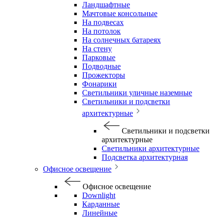
Ландшафтные
Мачтовые консольные
На подвесах
На потолок
На солнечных батареях
На стену
Парковые
Подводные
Прожекторы
Фонарики
Светильники уличные наземные
Светильники и подсветки
архитектурные
Светильники и подсветки
архитектурные
Светильники архитектурные
Подсветка архитектурная
Офисное освещение
Офисное освещение
Downlight
Карданные
Линейные