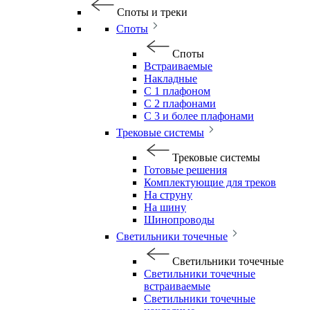
Споты и треки
Споты
Споты
Встраиваемые
Накладные
С 1 плафоном
С 2 плафонами
С 3 и более плафонами
Трековые системы
Трековые системы
Готовые решения
Комплектующие для треков
На струну
На шину
Шинопроводы
Светильники точечные
Светильники точечные
Светильники точечные
встраиваемые
Светильники точечные