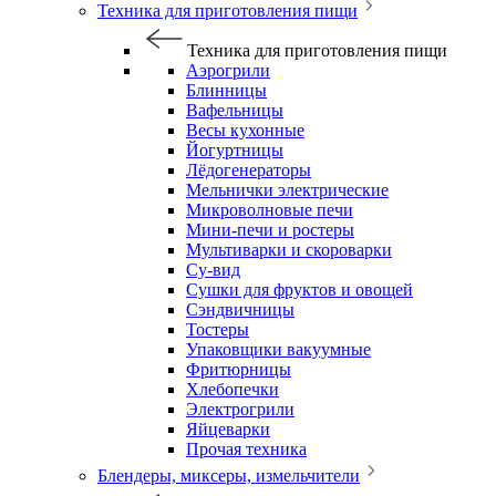
Техника для приготовления пищи
Техника для приготовления пищи
Аэрогрили
Блинницы
Вафельницы
Весы кухонные
Йогуртницы
Лёдогенераторы
Мельнички электрические
Микроволновые печи
Мини-печи и ростеры
Мультиварки и скороварки
Су-вид
Сушки для фруктов и овощей
Сэндвичницы
Тостеры
Упаковщики вакуумные
Фритюрницы
Хлебопечки
Электрогрили
Яйцеварки
Прочая техника
Блендеры, миксеры, измельчители