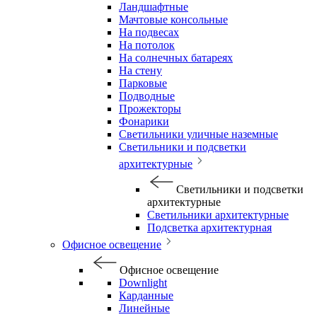
Ландшафтные
Мачтовые консольные
На подвесах
На потолок
На солнечных батареях
На стену
Парковые
Подводные
Прожекторы
Фонарики
Светильники уличные наземные
Светильники и подсветки
архитектурные
Светильники и подсветки
архитектурные
Светильники архитектурные
Подсветка архитектурная
Офисное освещение
Офисное освещение
Downlight
Карданные
Линейные