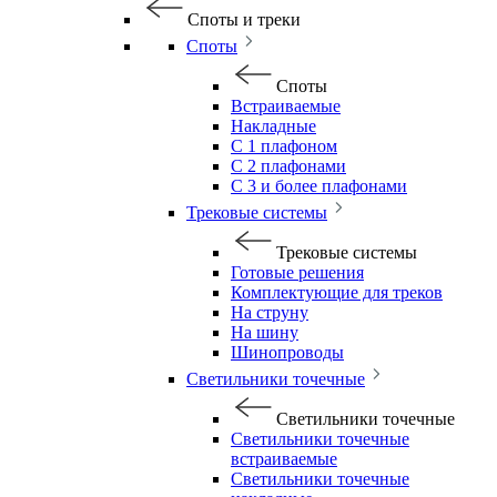
Споты и треки
Споты
Споты
Встраиваемые
Накладные
С 1 плафоном
С 2 плафонами
С 3 и более плафонами
Трековые системы
Трековые системы
Готовые решения
Комплектующие для треков
На струну
На шину
Шинопроводы
Светильники точечные
Светильники точечные
Светильники точечные
встраиваемые
Светильники точечные