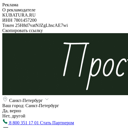
Реклама
О рекламодателе
KUBATURA.RU
ИНН 7801457200
Токен 25H8d7vatNJZgLhscAE7wi
Скопировать ссылку
Санкт-Петербург
Ваш город:
Санкт-Петербург
Да, верно
Нет, другой
8 800 351 17 01
Стать Партнером