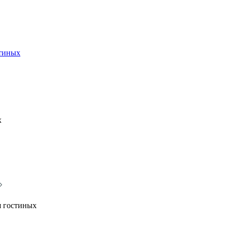
стиных
х
я гостиных