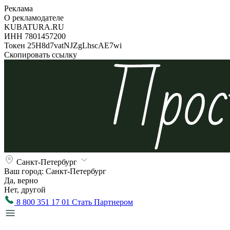
Реклама
О рекламодателе
KUBATURA.RU
ИНН 7801457200
Токен 25H8d7vatNJZgLhscAE7wi
Скопировать ссылку
Санкт-Петербург
Ваш город:
Санкт-Петербург
Да, верно
Нет, другой
8 800 351 17 01
Стать Партнером