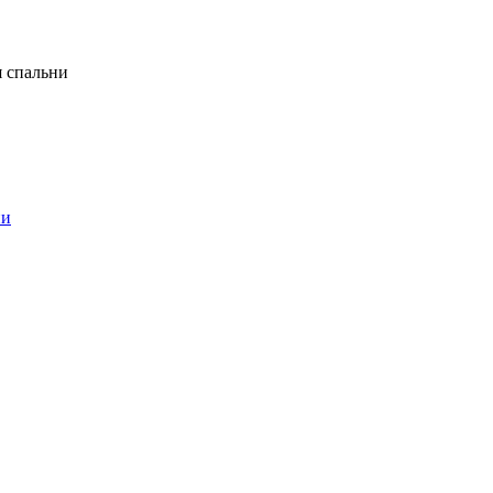
я спальни
ни