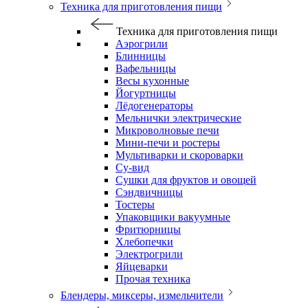
Техника для приготовления пищи
Техника для приготовления пищи
Аэрогрили
Блинницы
Вафельницы
Весы кухонные
Йогуртницы
Лёдогенераторы
Мельнички электрические
Микроволновые печи
Мини-печи и ростеры
Мультиварки и скороварки
Су-вид
Сушки для фруктов и овощей
Сэндвичницы
Тостеры
Упаковщики вакуумные
Фритюрницы
Хлебопечки
Электрогрили
Яйцеварки
Прочая техника
Блендеры, миксеры, измельчители