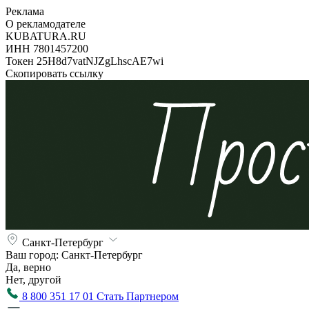
Реклама
О рекламодателе
KUBATURA.RU
ИНН 7801457200
Токен 25H8d7vatNJZgLhscAE7wi
Скопировать ссылку
Санкт-Петербург
Ваш город:
Санкт-Петербург
Да, верно
Нет, другой
8 800 351 17 01
Стать Партнером