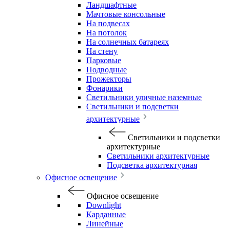
Ландшафтные
Мачтовые консольные
На подвесах
На потолок
На солнечных батареях
На стену
Парковые
Подводные
Прожекторы
Фонарики
Светильники уличные наземные
Светильники и подсветки
архитектурные
Светильники и подсветки
архитектурные
Светильники архитектурные
Подсветка архитектурная
Офисное освещение
Офисное освещение
Downlight
Карданные
Линейные