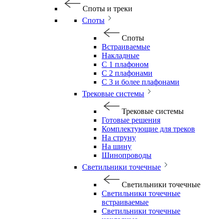
Споты и треки
Споты
Споты
Встраиваемые
Накладные
С 1 плафоном
С 2 плафонами
С 3 и более плафонами
Трековые системы
Трековые системы
Готовые решения
Комплектующие для треков
На струну
На шину
Шинопроводы
Светильники точечные
Светильники точечные
Светильники точечные
встраиваемые
Светильники точечные