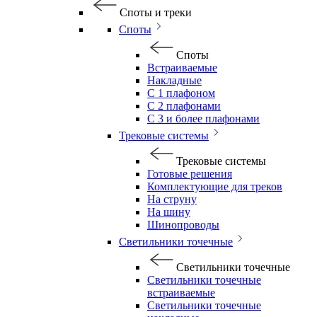
Споты и треки
Споты
Споты
Встраиваемые
Накладные
С 1 плафоном
С 2 плафонами
С 3 и более плафонами
Трековые системы
Трековые системы
Готовые решения
Комплектующие для треков
На струну
На шину
Шинопроводы
Светильники точечные
Светильники точечные
Светильники точечные
встраиваемые
Светильники точечные