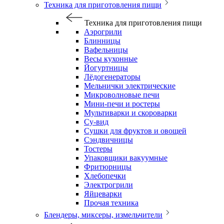
Техника для приготовления пищи
Техника для приготовления пищи
Аэрогрили
Блинницы
Вафельницы
Весы кухонные
Йогуртницы
Лёдогенераторы
Мельнички электрические
Микроволновые печи
Мини-печи и ростеры
Мультиварки и скороварки
Су-вид
Сушки для фруктов и овощей
Сэндвичницы
Тостеры
Упаковщики вакуумные
Фритюрницы
Хлебопечки
Электрогрили
Яйцеварки
Прочая техника
Блендеры, миксеры, измельчители