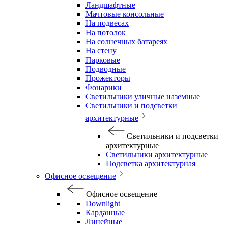
Ландшафтные
Мачтовые консольные
На подвесах
На потолок
На солнечных батареях
На стену
Парковые
Подводные
Прожекторы
Фонарики
Светильники уличные наземные
Светильники и подсветки
архитектурные
Светильники и подсветки
архитектурные
Светильники архитектурные
Подсветка архитектурная
Офисное освещение
Офисное освещение
Downlight
Карданные
Линейные