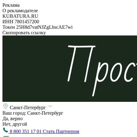
Реклама
О рекламодателе
KUBATURA.RU
ИНН 7801457200
Токен 25H8d7vatNJZgLhscAE7wi
Скопировать ссылку
Санкт-Петербург
Ваш город:
Санкт-Петербург
Да, верно
Нет, другой
8 800 351 17 01
Стать Партнером