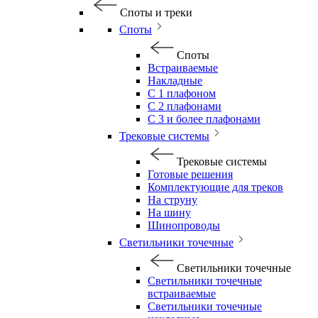
Споты и треки
Споты
Споты
Встраиваемые
Накладные
С 1 плафоном
С 2 плафонами
С 3 и более плафонами
Трековые системы
Трековые системы
Готовые решения
Комплектующие для треков
На струну
На шину
Шинопроводы
Светильники точечные
Светильники точечные
Светильники точечные
встраиваемые
Светильники точечные