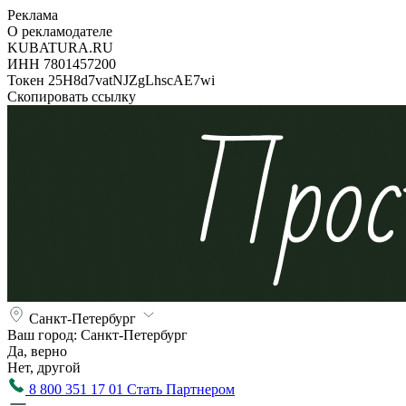
Реклама
О рекламодателе
KUBATURA.RU
ИНН 7801457200
Токен 25H8d7vatNJZgLhscAE7wi
Скопировать ссылку
Санкт-Петербург
Ваш город:
Санкт-Петербург
Да, верно
Нет, другой
8 800 351 17 01
Стать Партнером