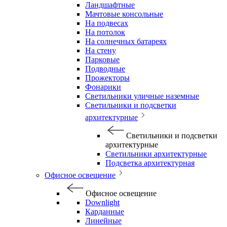
Ландшафтные
Мачтовые консольные
На подвесах
На потолок
На солнечных батареях
На стену
Парковые
Подводные
Прожекторы
Фонарики
Светильники уличные наземные
Светильники и подсветки
архитектурные
Светильники и подсветки
архитектурные
Светильники архитектурные
Подсветка архитектурная
Офисное освещение
Офисное освещение
Downlight
Карданные
Линейные