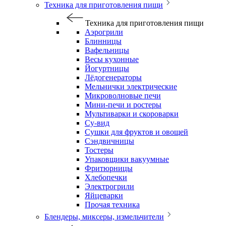
Техника для приготовления пищи
Техника для приготовления пищи
Аэрогрили
Блинницы
Вафельницы
Весы кухонные
Йогуртницы
Лёдогенераторы
Мельнички электрические
Микроволновые печи
Мини-печи и ростеры
Мультиварки и скороварки
Су-вид
Сушки для фруктов и овощей
Сэндвичницы
Тостеры
Упаковщики вакуумные
Фритюрницы
Хлебопечки
Электрогрили
Яйцеварки
Прочая техника
Блендеры, миксеры, измельчители