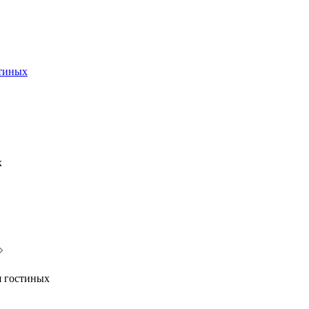
стиных
х
я гостиных