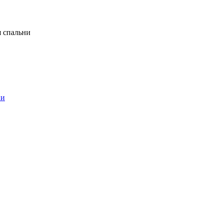
я спальни
ни