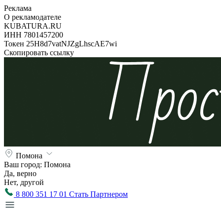
Реклама
О рекламодателе
KUBATURA.RU
ИНН 7801457200
Токен 25H8d7vatNJZgLhscAE7wi
Скопировать ссылку
Помона
Ваш город:
Помона
Да, верно
Нет, другой
8 800 351 17 01
Стать Партнером