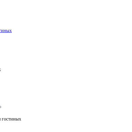
стиных
х
я гостиных