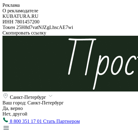
Реклама
О рекламодателе
KUBATURA.RU
ИНН 7801457200
Токен 25H8d7vatNJZgLhscAE7wi
Скопировать ссылку
Санкт-Петербург
Ваш город:
Санкт-Петербург
Да, верно
Нет, другой
8 800 351 17 01
Стать Партнером