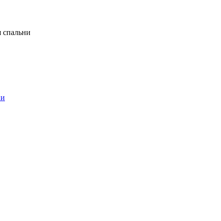
я спальни
ни