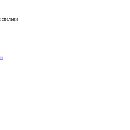
я спальни
ни