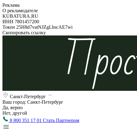
Реклама
О рекламодателе
KUBATURA.RU
ИНН 7801457200
Токен 25H8d7vatNJZgLhscAE7wi
Скопировать ссылку
Санкт-Петербург
Ваш город:
Санкт-Петербург
Да, верно
Нет, другой
8 800 351 17 01
Стать Партнером