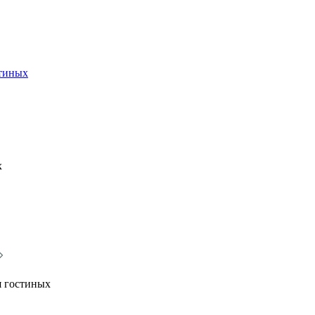
стиных
х
я гостиных