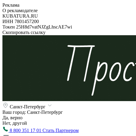
Реклама
О рекламодателе
KUBATURA.RU
ИНН 7801457200
Токен 25H8d7vatNJZgLhscAE7wi
Скопировать ссылку
Санкт-Петербург
Ваш город:
Санкт-Петербург
Да, верно
Нет, другой
8 800 351 17 01
Стать Партнером