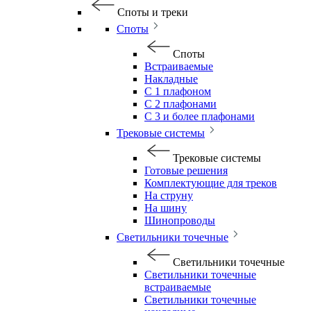
Споты и треки
Споты
Споты
Встраиваемые
Накладные
С 1 плафоном
С 2 плафонами
С 3 и более плафонами
Трековые системы
Трековые системы
Готовые решения
Комплектующие для треков
На струну
На шину
Шинопроводы
Светильники точечные
Светильники точечные
Светильники точечные
встраиваемые
Светильники точечные