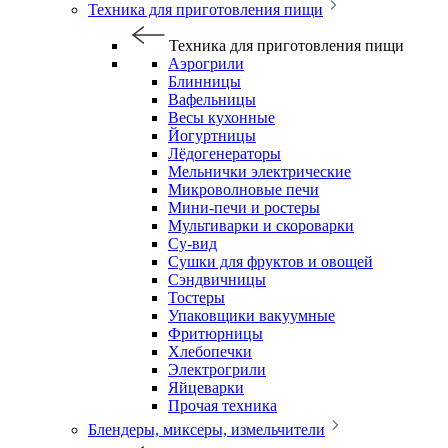
Техника для приготовления пищи
Техника для приготовления пищи
Аэрогрили
Блинницы
Вафельницы
Весы кухонные
Йогуртницы
Лёдогенераторы
Мельнички электрические
Микроволновые печи
Мини-печи и ростеры
Мультиварки и скороварки
Су-вид
Сушки для фруктов и овощей
Сэндвичницы
Тостеры
Упаковщики вакуумные
Фритюрницы
Хлебопечки
Электрогрили
Яйцеварки
Прочая техника
Блендеры, миксеры, измельчители