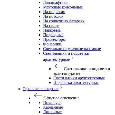
Ландшафтные
Мачтовые консольные
На подвесах
На потолок
На солнечных батареях
На стену
Парковые
Подводные
Прожекторы
Фонарики
Светильники уличные наземные
Светильники и подсветки
архитектурные
Светильники и подсветки
архитектурные
Светильники архитектурные
Подсветка архитектурная
Офисное освещение
Офисное освещение
Downlight
Карданные
Линейные