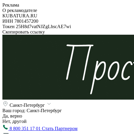
Реклама
О рекламодателе
KUBATURA.RU
ИНН 7801457200
Токен 25H8d7vatNJZgLhscAE7wi
Скопировать ссылку
Санкт-Петербург
Ваш город:
Санкт-Петербург
Да, верно
Нет, другой
8 800 351 17 01
Стать Партнером