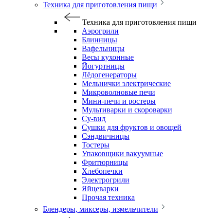
Техника для приготовления пищи
Техника для приготовления пищи
Аэрогрили
Блинницы
Вафельницы
Весы кухонные
Йогуртницы
Лёдогенераторы
Мельнички электрические
Микроволновые печи
Мини-печи и ростеры
Мультиварки и скороварки
Су-вид
Сушки для фруктов и овощей
Сэндвичницы
Тостеры
Упаковщики вакуумные
Фритюрницы
Хлебопечки
Электрогрили
Яйцеварки
Прочая техника
Блендеры, миксеры, измельчители