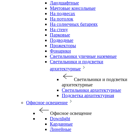
Ландшафтные
Мачтовые консольные
На подвесах
На потолок
На солнечных батареях
На стену
Парковые
Подводные
Прожекторы
Фонарики
Светильники уличные наземные
Светильники и подсветки
архитектурные
Светильники и подсветки
архитектурные
Светильники архитектурные
Подсветка архитектурная
Офисное освещение
Офисное освещение
Downlight
Карданные
Линейные