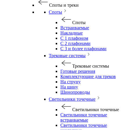
Споты и треки
Споты
Споты
Встраиваемые
Накладные
С 1 плафоном
С 2 плафонами
С 3 и более плафонами
Трековые системы
Трековые системы
Готовые решения
Комплектующие для треков
На струну
На шину
Шинопроводы
Светильники точечные
Светильники точечные
Светильники точечные
встраиваемые
Светильники точечные